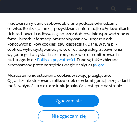
EN
PL
Przetwarzamy dane osobowe zbierane podczas odwiedzania
serwisu. Realizacja funkcji pozyskiwania informacji o użytkownikach
i ich zachowaniu odbywa się poprzez dobrowolnie wprowadzone w
formularzach informacje oraz zapisywanie w urządzeniach
końcowych plików cookies (tzw. ciasteczka). Dane, w tym pliki
cookies, wykorzystywane są w celu realizacji usług, zapewnienia
wygodnego korzystania ze strony oraz w celu monitorowania
ruchu zgodnie z
Polityką prywatności
. Dane są także zbierane i
przetwarzane przez narzędzie Google Analytics (
więcej
).
6/2023 vol. 57
Możesz zmienić ustawienia cookies w swojej przeglądarce.
Ograniczenie stosowania plików cookies w konfiguracji przeglądarki
może wpłynąć na niektóre funkcjonalności dostępne na stronie.
Metody radzenia sobie ze
Zgadzam się
stresem spowodowanym
Nie zgadzam się
pandemią Covid-19 wśród
polskich studentów