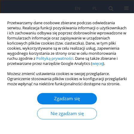
EN
PL
Przetwarzamy dane osobowe zbierane podczas odwiedzania
serwisu. Realizacja funkcji pozyskiwania informacji o użytkownikach
i ich zachowaniu odbywa się poprzez dobrowolnie wprowadzone w
formularzach informacje oraz zapisywanie w urządzeniach
końcowych plików cookies (tzw. ciasteczka). Dane, w tym pliki
cookies, wykorzystywane są w celu realizacji usług, zapewnienia
wygodnego korzystania ze strony oraz w celu monitorowania
ruchu zgodnie z
Polityką prywatności
. Dane są także zbierane i
przetwarzane przez narzędzie Google Analytics (
więcej
).
1/2024 vol. 58
Możesz zmienić ustawienia cookies w swojej przeglądarce.
Ograniczenie stosowania plików cookies w konfiguracji przeglądarki
może wpłynąć na niektóre funkcjonalności dostępne na stronie.
Objawy uzależnienia od ćwiczeń
Zgadzam się
a zdrowie psychiczne w sytuacji
Nie zgadzam się
wymuszonego ograniczenia
treningów w trakcie