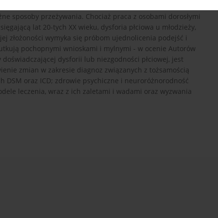
zrost zgłoszeń dotyczących nieakceptowania płci przypisanej
óżne sposoby przeżywania. Chociaż praca z osobami dorosłymi
ięgającą lat 20-tych XX wieku, dysforia płciowa u młodzieży,
ojej złożoności wymyka się próbom ujednolicenia podejść i
skutkują pochopnymi wnioskami i mylnymi - w ocenie Autorów
 doświadczającej dysforii lub niezgodności płciowej, jest
ienie zmian w zakresie diagnoz związanych z tożsamością
jach DSM oraz ICD; zdrowie psychiczne i neuroróżnorodność
dele leczenia, wraz z ich zaletami i wadami oraz wyzwania