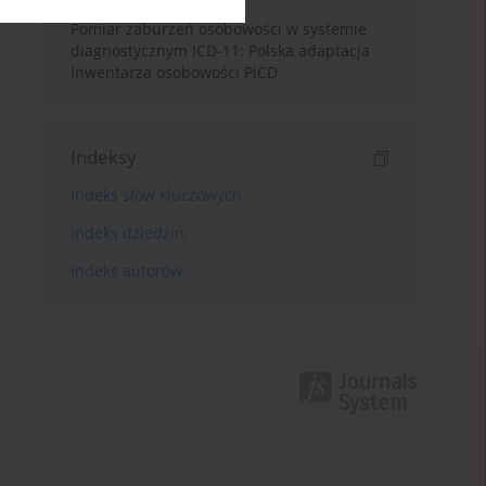
Pomiar zaburzeń osobowości w systemie
diagnostycznym ICD-11: Polska adaptacja
Inwentarza osobowości PiCD
Indeksy
Indeks słów kluczowych
Indeks dziedzin
Indeks autorów