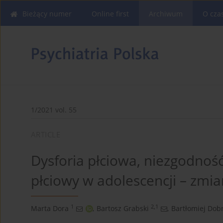
Bieżący numer
Online first
Archiwum
O cza
1/2021 vol. 55
ARTICLE
Dysforia płciowa, niezgodnoś
płciowy w adolescencji – zmi
1
2,1
Marta Dora
,
Bartosz Grabski
,
Bartłomiej Dob