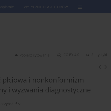
sopiśmie
WYTYCZNE DLA AUTORÓW
CC-BY 4.0
Statystyki
Pobierz cytowanie
ć płciowa i nonkonformizm
any i wyzwania diagnostyczne
3
roczyński