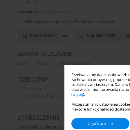
Więcej
Psychiatr Pol 2021;55(1):23-37
DOI:
https://doi.org/10.12740/PP/OnlineFirst/113009
Polski
(PDF)
Angielski
(PDF)
SŁOWA KLUCZOWE
DSM 5
ICD-11
dysforia płciowa
Przetwarzamy dane osobowe zbiera
DZIEDZINY
zachowaniu odbywa się poprzez d
cookies (tzw. ciasteczka). Dane, w
Seksuologia
oraz w celu monitorowania ruchu
(
więcej
).
Psychiatria dzieci i młodzieży
Możesz zmienić ustawienia cookie
niektóre funkcjonalności dostępne
STRESZCZENIE
Zgadzam się
Specjaliści z zakresu psychiatrii, psychoterapii i seksuo