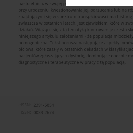
nastoletnich, w swojej praktyce mogą dostrzec znaczny w
przy urodzeniu, kwestionowania jej, odrzucania lub na r
znajdującymi się w spektrum transpłciowości ma historię s
zwłaszcza w ostatnich latach, jest zjawiskiem, które w sw
działań. Wiążące się z tą tematyką kontrowersje często 
niniejszego artykułu założeniami - że populacja młodzieży
homogeniczna. Tekst porusza następujące aspekty: omów
płciową, które zaszły w ostatnich dekadach w klasyfikac
pacjentów zgłaszających dysforię, dominujące obecnie mo
diagnostyczne i terapeutyczne w pracy z tą populacją.
eISSN:
2391-5854
ISSN:
0033-2674