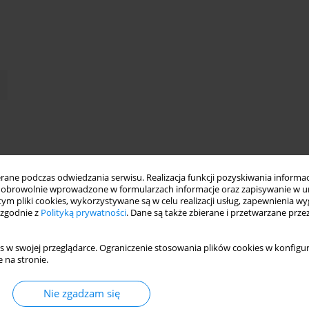
ne podczas odwiedzania serwisu. Realizacja funkcji pozyskiwania informacj
obrowolnie wprowadzone w formularzach informacje oraz zapisywanie w u
 tym pliki cookies, wykorzystywane są w celu realizacji usług, zapewnienia 
 zgodnie z
Polityką prywatności
. Dane są także zbierane i przetwarzane prze
s w swojej przeglądarce. Ograniczenie stosowania plików cookies w konfigur
 na stronie.
Nie zgadzam się
logii zajmujący się leczeniem i wspieraniem pacjentów