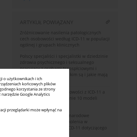
ARTYKUŁ POWIĄZANY
Zróżnicowanie nasilenia patologicznych
cech osobowości według ICD-11 w populacji
ogólnej i grupach klinicznych
Polscy specjaliści i specjalistki w dziedzinie
zdrowia psychicznego i seksualnego
pracujący z osobami transpłciowymi i
różnorodnymi płciowo – kim są i jakie mają
i o użytkownikach i ich
przygotowanie?
rządzeniach końcowych plików
wygodnego korzystania ze strony
Patologiczne cechy osobowości z ICD-11 a
z narzędzie Google Analytics
przywiązanie – porównanie 10 modeli
wymiarów przywiązania
acji przeglądarki może wpłynąć na
List do Redakcji. Międzynarodowe
inicjatywy w zakresie szkolenia w
użytkowaniu rozdziału ICD-11 dotyczącego
zaburzeń psychicznych