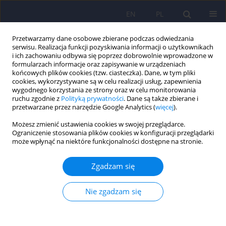
EN
PL
Przetwarzamy dane osobowe zbierane podczas odwiedzania
serwisu. Realizacja funkcji pozyskiwania informacji o użytkownikach
i ich zachowaniu odbywa się poprzez dobrowolnie wprowadzone w
formularzach informacje oraz zapisywanie w urządzeniach
końcowych plików cookies (tzw. ciasteczka). Dane, w tym pliki
cookies, wykorzystywane są w celu realizacji usług, zapewnienia
wygodnego korzystania ze strony oraz w celu monitorowania
ruchu zgodnie z
Polityką prywatności
. Dane są także zbierane i
przetwarzane przez narzędzie Google Analytics (
więcej
).
Autor
Agnieszka Pisarska
Możesz zmienić ustawienia cookies w swojej przeglądarce.
Ograniczenie stosowania plików cookies w konfiguracji przeglądarki
Rozpowszechnienie i wybrane uwarunkowania
może wpłynąć na niektóre funkcjonalności dostępne na stronie.
stosowania leków psychotropowych wśród
mieszkańców Polski
Zgadzam się
Agnieszka Pisarska
,
Jakub Stokwiszewski
,
Jacek Moskalewicz
Nie zgadzam się
Psychiatr Pol 2024;58(4):619-636
DOI
:
https://doi.org/10.12740/PP/OnlineFirst/159734
Statystyki