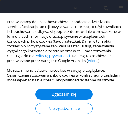
EN
PL
Przetwarzamy dane osobowe zbierane podczas odwiedzania
serwisu. Realizacja funkcji pozyskiwania informacji o użytkownikach
i ich zachowaniu odbywa się poprzez dobrowolnie wprowadzone w
formularzach informacje oraz zapisywanie w urządzeniach
końcowych plików cookies (tzw. ciasteczka). Dane, w tym pliki
cookies, wykorzystywane są w celu realizacji usług, zapewnienia
wygodnego korzystania ze strony oraz w celu monitorowania
ruchu zgodnie z
Polityką prywatności
. Dane są także zbierane i
przetwarzane przez narzędzie Google Analytics (
więcej
).
Autor
Aleksandra Misiołek
Możesz zmienić ustawienia cookies w swojej przeglądarce.
Ograniczenie stosowania plików cookies w konfiguracji przeglądarki
ARTICLE
może wpłynąć na niektóre funkcjonalności dostępne na stronie.
Ból neuropatyczny po urazie rdzenia kręgowego
niepoddający się konwencjonalnej terapii - opis
Zgadzam się
przypadku
Nie zgadzam się
Andrzej Daszkiewicz
,
Zbigniew Gierlotka
,
Wojciech Nierodziński
,
Aleksandra Misiołek
,
Hanna Misiołek
Psychiatr Pol 2016;50(2):345-355
DOI
:
https://doi.org/10.12740/PP/40066