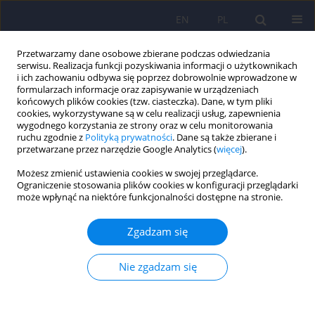
EN
PL
Przetwarzamy dane osobowe zbierane podczas odwiedzania
serwisu. Realizacja funkcji pozyskiwania informacji o użytkownikach
i ich zachowaniu odbywa się poprzez dobrowolnie wprowadzone w
formularzach informacje oraz zapisywanie w urządzeniach
końcowych plików cookies (tzw. ciasteczka). Dane, w tym pliki
cookies, wykorzystywane są w celu realizacji usług, zapewnienia
wygodnego korzystania ze strony oraz w celu monitorowania
ruchu zgodnie z
Polityką prywatności
. Dane są także zbierane i
przetwarzane przez narzędzie Google Analytics (
więcej
).
Autor
Ewa Gruszczyńska
Możesz zmienić ustawienia cookies w swojej przeglądarce.
Ograniczenie stosowania plików cookies w konfiguracji przeglądarki
Polska adaptacja Metody Oceny Wypalenia
może wpłynąć na niektóre funkcjonalności dostępne na stronie.
Zawodowego (BAT-PL) autorstwa Schaufeliego i
współpracowników
Zgadzam się
Beata A. Basińska
,
Ewa Gruszczyńska
,
Wilmar Schaufeli
Nie zgadzam się
Psychiatr Pol 2023;57(1):223-235
DOI
:
https://doi.org/10.12740/PP/OnlineFirst/141563
Statystyki