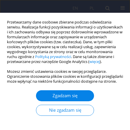
EN
PL
Przetwarzamy dane osobowe zbierane podczas odwiedzania
serwisu. Realizacja funkcji pozyskiwania informacji o użytkownikach
i ich zachowaniu odbywa się poprzez dobrowolnie wprowadzone w
formularzach informacje oraz zapisywanie w urządzeniach
końcowych plików cookies (tzw. ciasteczka). Dane, w tym pliki
cookies, wykorzystywane są w celu realizacji usług, zapewnienia
wygodnego korzystania ze strony oraz w celu monitorowania
ruchu zgodnie z
Polityką prywatności
. Dane są także zbierane i
przetwarzane przez narzędzie Google Analytics (
więcej
).
Autor
Feliks Matusiak
Możesz zmienić ustawienia cookies w swojej przeglądarce.
Ograniczenie stosowania plików cookies w konfiguracji przeglądarki
Ilościowa i jakościowa analiza zmian w przebiegu
może wpłynąć na niektóre funkcjonalności dostępne na stronie.
systemowej terapii rodzin: wyniki polskiej
klinicznej wersji kwestionariusza SCORE–15
Zgadzam się
Feliks Edward Matusiak
,
Małgorzata Wolska
,
Roma Ulasińska
,
Peter
Stratton
,
Barbara Józefik
Nie zgadzam się
Psychiatr Pol 2022;56(2):391-404
DOI
:
https://doi.org/10.12740/PP/OnlineFirst/125054
Statystyki