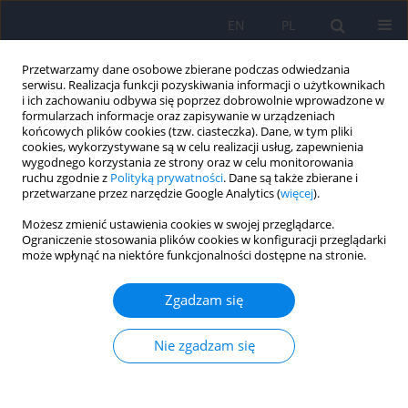
EN
PL
Przetwarzamy dane osobowe zbierane podczas odwiedzania
serwisu. Realizacja funkcji pozyskiwania informacji o użytkownikach
i ich zachowaniu odbywa się poprzez dobrowolnie wprowadzone w
formularzach informacje oraz zapisywanie w urządzeniach
końcowych plików cookies (tzw. ciasteczka). Dane, w tym pliki
cookies, wykorzystywane są w celu realizacji usług, zapewnienia
wygodnego korzystania ze strony oraz w celu monitorowania
ruchu zgodnie z
Polityką prywatności
. Dane są także zbierane i
przetwarzane przez narzędzie Google Analytics (
więcej
).
Autor
Jakub Stokwiszewski
Możesz zmienić ustawienia cookies w swojej przeglądarce.
Ograniczenie stosowania plików cookies w konfiguracji przeglądarki
Rozpowszechnienie i wybrane uwarunkowania
może wpłynąć na niektóre funkcjonalności dostępne na stronie.
stosowania leków psychotropowych wśród
mieszkańców Polski
Zgadzam się
Agnieszka Pisarska
,
Jakub Stokwiszewski
,
Jacek Moskalewicz
Nie zgadzam się
Psychiatr Pol 2024;58(4):619-636
DOI
:
https://doi.org/10.12740/PP/OnlineFirst/159734
Statystyki