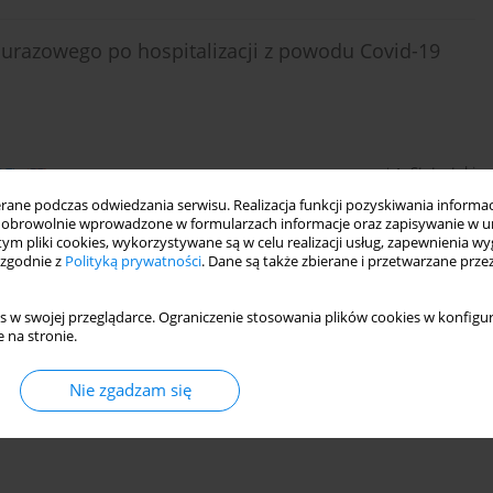
ourazowego po hospitalizacji z powodu Covid-19
DF)
Statystyki
ne podczas odwiedzania serwisu. Realizacja funkcji pozyskiwania informacj
obrowolnie wprowadzone w formularzach informacje oraz zapisywanie w u
 Listy Zaburzeń po Stresie Traumatycznym według
 tym pliki cookies, wykorzystywane są w celu realizacji usług, zapewnienia 
 zgodnie z
Polityką prywatności
. Dane są także zbierane i przetwarzane prze
s w swojej przeglądarce. Ograniczenie stosowania plików cookies w konfigur
 na stronie.
DF)
Statystyki
Nie zgadzam się