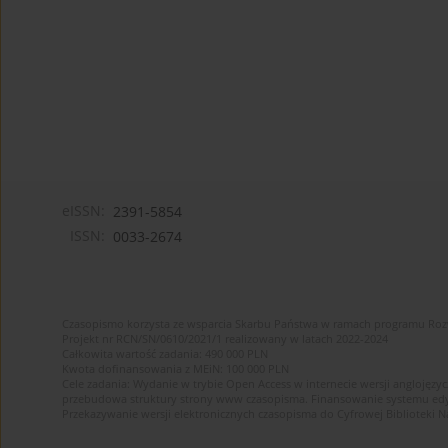
eISSN:
2391-5854
ISSN:
0033-2674
Czasopismo korzysta ze wsparcia Skarbu Państwa w ramach programu Ro
Projekt nr RCN/SN/0610/2021/1 realizowany w latach 2022-2024
Całkowita wartość zadania: 490 000 PLN
Kwota dofinansowania z MEiN: 100 000 PLN
Cele zadania: Wydanie w trybie Open Access w internecie wersji anglojęzyc
przebudowa struktury strony www czasopisma. Finansowanie systemu edytor
Przekazywanie wersji elektronicznych czasopisma do Cyfrowej Bibliotek