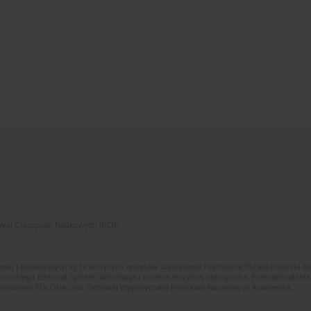
zwój Czasopism Naukowych (RCN)
znej i polskojęzycznej 12 kolejnych zeszytów czasopisma Psychiatria Polska (roczniki 2
skiego Editorial System. Adiustacja i korekta zeszytów czasopisma. Przeciwdziałanie
i Narodowej POLONA oraz Cyfrowej Wypożyczalni Publikacji Naukowych Academica.