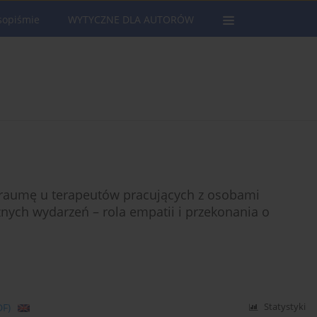
sopiśmie
WYTYCZNE DLA AUTORÓW
traumę u terapeutów pracujących z osobami
nych wydarzeń – rola empatii i przekonania o
DF)
Statystyki