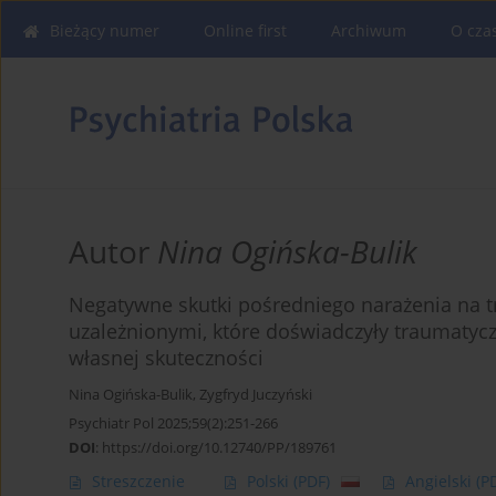
Bieżący numer
Online first
Archiwum
O cza
Autor
Nina Ogińska-Bulik
Negatywne skutki pośredniego narażenia na 
uzależnionymi, które doświadczyły traumatycz
własnej skuteczności
Nina Ogińska-Bulik
,
Zygfryd Juczyński
Psychiatr Pol 2025;59(2):251-266
DOI
:
https://doi.org/10.12740/PP/189761
Streszczenie
Polski
(PDF)
Angielski
(P