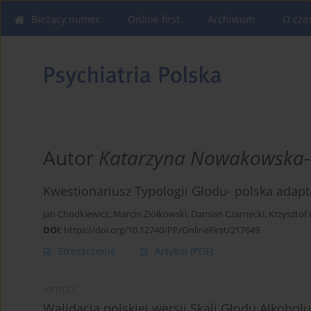
Bieżący numer
Online first
Archiwum
O cza
Autor
Katarzyna Nowakowska
Kwestionariusz Typologii Głodu- polska adapta
Jan Chodkiewicz
,
Marcin Ziółkowski
,
Damian Czarnecki
,
Krzysztof 
DOI
:
https://doi.org/10.12740/PP/OnlineFirst/217649
Streszczenie
Artykuł
(PDF)
ARTICLE
Walidacja polskiej wersji Skali Głodu Alkohol