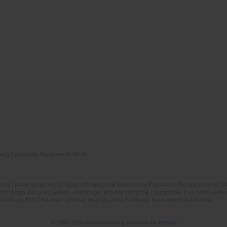
zwój Czasopism Naukowych (RCN)
znej i polskojęzycznej 12 kolejnych zeszytów czasopisma Psychiatria Polska (roczniki 2
skiego Editorial System. Adiustacja i korekta zeszytów czasopisma. Przeciwdziałanie
i Narodowej POLONA oraz Cyfrowej Wypożyczalni Publikacji Naukowych Academica.
© 2006-2026 Journal hosting platform by
Bentus