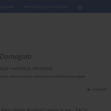
sopiśmie
WYTYCZNE DLA AUTORÓW
-Domagała
cja i walidacja narzędzia
Gąsior
,
Artur Juczyński
,
Katarzyna Nowakowska-Domagała
Statystyki
u Penn (Penn Alcohol Craving Scale – PACS)