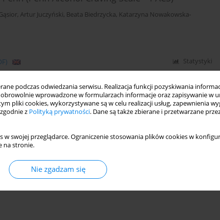
Gąsior
,
Artur Juczyński
,
Beata Biedrzycka
,
Katarzyna Nowakowska-
DF)
Statystyki
ne podczas odwiedzania serwisu. Realizacja funkcji pozyskiwania informacj
obrowolnie wprowadzone w formularzach informacje oraz zapisywanie w u
 autystycznych u dzieci
 tym pliki cookies, wykorzystywane są w celu realizacji usług, zapewnienia 
 zgodnie z
Polityką prywatności
. Dane są także zbierane i przetwarzane prze
Domagała
,
Józef Kocur
s w swojej przeglądarce. Ograniczenie stosowania plików cookies w konfigur
 na stronie.
DF)
Statystyki
Nie zgadzam się