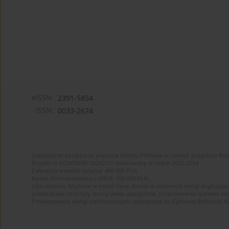
eISSN:
2391-5854
ISSN:
0033-2674
Czasopismo korzysta ze wsparcia Skarbu Państwa w ramach programu Ro
Projekt nr RCN/SN/0610/2021/1 realizowany w latach 2022-2024
Całkowita wartość zadania: 490 000 PLN
Kwota dofinansowania z MEiN: 100 000 PLN
Cele zadania: Wydanie w trybie Open Access w internecie wersji anglojęzyc
przebudowa struktury strony www czasopisma. Finansowanie systemu edytor
Przekazywanie wersji elektronicznych czasopisma do Cyfrowej Bibliotek