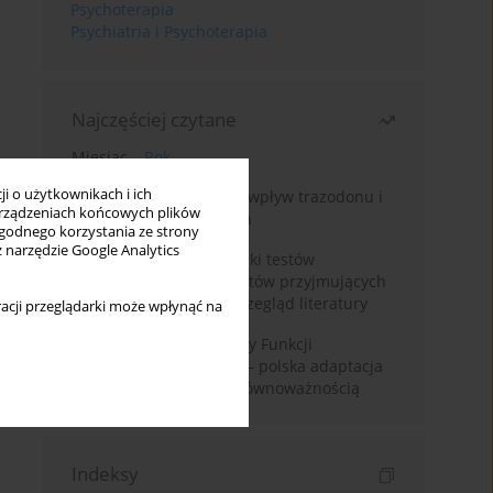
Psychoterapia
Psychiatria i Psychoterapia
Najczęściej czytane
Miesiąc
Rok
i o użytkownikach i ich
Leczenie bezsenności – wpływ trazodonu i
rządzeniach końcowych plików
leków nasennych na sen
wygodnego korzystania ze strony
z narzędzie Google Analytics
Fałszywie dodatnie wyniki testów
narkotykowych u pacjentów przyjmujących
leki psychotropowe – przegląd literatury
acji przeglądarki może wpłynąć na
Montrealska Skala Oceny Funkcji
Poznawczych MoCA 7.2.– polska adaptacja
metody i badania nad równoważnością
Indeksy