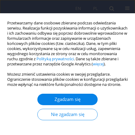
EN
PL
Przetwarzamy dane osobowe zbierane podczas odwiedzania
serwisu. Realizacja funkcji pozyskiwania informacji o użytkownikach
i ich zachowaniu odbywa się poprzez dobrowolnie wprowadzone w
formularzach informacje oraz zapisywanie w urządzeniach
końcowych plików cookies (tzw. ciasteczka). Dane, w tym pliki
cookies, wykorzystywane są w celu realizacji usług, zapewnienia
wygodnego korzystania ze strony oraz w celu monitorowania
ruchu zgodnie z
Polityką prywatności
. Dane są także zbierane i
przetwarzane przez narzędzie Google Analytics (
więcej
).
Autor
Marek Pacholski
Możesz zmienić ustawienia cookies w swojej przeglądarce.
Ograniczenie stosowania plików cookies w konfiguracji przeglądarki
ARTICLE
może wpłynąć na niektóre funkcjonalności dostępne na stronie.
Implementacja wytycznych Europejskiego
Towarzystwa Psychiatrycznego (EPA) w zakresie
Zgadzam się
psychiatrii sądowej w Polsce. Stan obecny i
konieczne działania
Nie zgadzam się
Janusz Heitzman
,
Paweł Gosek
,
Małgorzata Luks
,
Anna Pilszyk
,
Justyna
Kotowska
,
Marek Pacholski
Psychiatr Pol 2020;54(3):553-570