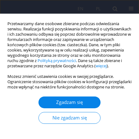
EN
PL
Przetwarzamy dane osobowe zbierane podczas odwiedzania
serwisu. Realizacja funkcji pozyskiwania informacji o użytkownikach
i ich zachowaniu odbywa się poprzez dobrowolnie wprowadzone w
formularzach informacje oraz zapisywanie w urządzeniach
końcowych plików cookies (tzw. ciasteczka). Dane, w tym pliki
cookies, wykorzystywane są w celu realizacji usług, zapewnienia
wygodnego korzystania ze strony oraz w celu monitorowania
ruchu zgodnie z
Polityką prywatności
. Dane są także zbierane i
przetwarzane przez narzędzie Google Analytics (
więcej
).
Autor
Marta Bażydło
Możesz zmienić ustawienia cookies w swojej przeglądarce.
Ograniczenie stosowania plików cookies w konfiguracji przeglądarki
ARTICLE
może wpłynąć na niektóre funkcjonalności dostępne na stronie.
Występowanie zaburzeń odżywiania wśród
uczennic szkół ponadgimnazjalnych
Zgadzam się
Artur Kotwas
,
Katarzyna Karakiewicz-Krawczyk
,
Paulina Zabielska
,
Anna Jurczak
,
Marta Bażydło
,
Beata Karakiewicz
Nie zgadzam się
Psychiatr Pol 2020;54(2):253-263
DOI
:
https://doi.org/10.12740/PP/OnlineFirst/99164
Statystyki