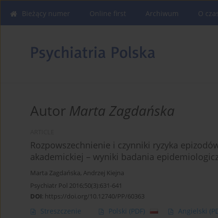
Bieżący numer
Online first
Archiwum
O cza
Autor
Marta Zagdańska
ARTICLE
Rozpowszechnienie i czynniki ryzyka epizodó
akademickiej – wyniki badania epidemiologic
Marta Zagdańska
,
Andrzej Kiejna
Psychiatr Pol 2016;50(3):631-641
DOI
:
https://doi.org/10.12740/PP/60363
Streszczenie
Polski
(PDF)
Angielski
(P