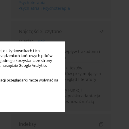
Psychoterapia
Psychiatria i Psychoterapia
Najczęściej czytane
Miesiąc
Rok
i o użytkownikach i ich
Leczenie bezsenności – wpływ trazodonu i
rządzeniach końcowych plików
leków nasennych na sen
wygodnego korzystania ze strony
z narzędzie Google Analytics
Fałszywie dodatnie wyniki testów
narkotykowych u pacjentów przyjmujących
leki psychotropowe – przegląd literatury
acji przeglądarki może wpłynąć na
Montrealska Skala Oceny Funkcji
Poznawczych MoCA 7.2.– polska adaptacja
metody i badania nad równoważnością
Indeksy