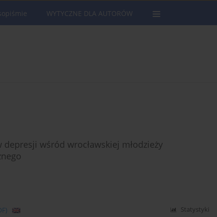
sopiśmie
WYTYCZNE DLA AUTORÓW
w depresji wśród wrocławskiej młodzieży
znego
DF)
Statystyki