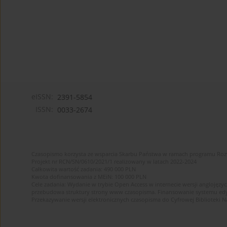
eISSN:
2391-5854
ISSN:
0033-2674
Czasopismo korzysta ze wsparcia Skarbu Państwa w ramach programu Ro
Projekt nr RCN/SN/0610/2021/1 realizowany w latach 2022-2024
Całkowita wartość zadania: 490 000 PLN
Kwota dofinansowania z MEiN: 100 000 PLN
Cele zadania: Wydanie w trybie Open Access w internecie wersji anglojęzyc
przebudowa struktury strony www czasopisma. Finansowanie systemu edytor
Przekazywanie wersji elektronicznych czasopisma do Cyfrowej Bibliotek