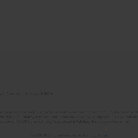
zwój Czasopism Naukowych (RCN)
znej i polskojęzycznej 12 kolejnych zeszytów czasopisma Psychiatria Polska (roczniki 2
skiego Editorial System. Adiustacja i korekta zeszytów czasopisma. Przeciwdziałanie
i Narodowej POLONA oraz Cyfrowej Wypożyczalni Publikacji Naukowych Academica.
© 2006-2026 Journal hosting platform by
Bentus