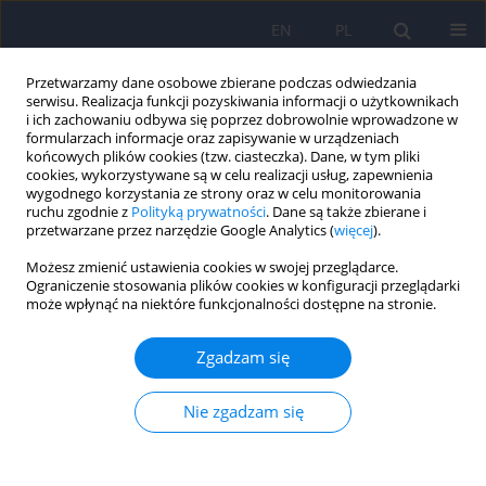
EN
PL
Przetwarzamy dane osobowe zbierane podczas odwiedzania
serwisu. Realizacja funkcji pozyskiwania informacji o użytkownikach
i ich zachowaniu odbywa się poprzez dobrowolnie wprowadzone w
formularzach informacje oraz zapisywanie w urządzeniach
końcowych plików cookies (tzw. ciasteczka). Dane, w tym pliki
cookies, wykorzystywane są w celu realizacji usług, zapewnienia
wygodnego korzystania ze strony oraz w celu monitorowania
ruchu zgodnie z
Polityką prywatności
. Dane są także zbierane i
przetwarzane przez narzędzie Google Analytics (
więcej
).
Autor
Monika Mak
Możesz zmienić ustawienia cookies w swojej przeglądarce.
Ograniczenie stosowania plików cookies w konfiguracji przeglądarki
ARTICLE
może wpłynąć na niektóre funkcjonalności dostępne na stronie.
Polska adaptacja krótkiej skali do oceny
doświadczeń psychotycznych wśród pacjentów
Zgadzam się
psychiatrycznych i osób zdrowych PQ-B(PL)
Nie zgadzam się
Anna Starkowska
,
Jolanta Kucharska-Mazur
,
Monika Mak
,
Jerzy
Samochowiec
Psychiatr Pol 2020;54(4):741-758
DOI
:
https://doi.org/10.12740/PP/109650