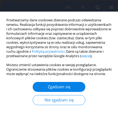
EN
PL
Przetwarzamy dane osobowe zbierane podczas odwiedzania
serwisu. Realizacja funkcji pozyskiwania informacji o użytkownikach
i ich zachowaniu odbywa się poprzez dobrowolnie wprowadzone w
formularzach informacje oraz zapisywanie w urządzeniach
końcowych plików cookies (tzw. ciasteczka). Dane, w tym pliki
cookies, wykorzystywane są w celu realizacji usług, zapewnienia
wygodnego korzystania ze strony oraz w celu monitorowania
ruchu zgodnie z
Polityką prywatności
. Dane są także zbierane i
przetwarzane przez narzędzie Google Analytics (
więcej
).
Autor
Zenon Brzoza
Możesz zmienić ustawienia cookies w swojej przeglądarce.
Ograniczenie stosowania plików cookies w konfiguracji przeglądarki
Stres okresu pandemii wirusa SARS-CoV-2 a
może wpłynąć na niektóre funkcjonalności dostępne na stronie.
zachowania prozdrowotne wśród personelu
medycznego - doniesienie wstępne
Zgadzam się
Karina Badura-Brzoza
,
Rafał Bułdak
,
Paweł Dębski
,
Sławomir
Kasperczyk
,
Elzbieta Woźniak-Grygiel
,
Adam Konka
,
Ewa Gawrylak-
Nie zgadzam się
Dryja
,
Renata Mond-Paszek
,
Marcin Markiel
,
Daniel Gabryś
,
Zenon
Brzoza
Psychiatr Pol 2022;56(5):969-978