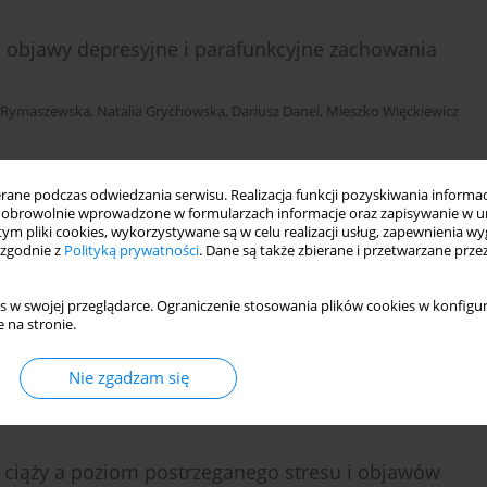
 objawy depresyjne i parafunkcyjne zachowania
 Rymaszewska
,
Natalia Grychowska
,
Dariusz Danel
,
Mieszko Więckiewicz
ne podczas odwiedzania serwisu. Realizacja funkcji pozyskiwania informacj
DF)
Statystyki
obrowolnie wprowadzone w formularzach informacje oraz zapisywanie w u
 tym pliki cookies, wykorzystywane są w celu realizacji usług, zapewnienia 
 zgodnie z
Polityką prywatności
. Dane są także zbierane i przetwarzane prze
 osób chorych na łuszczycę
s w swojej przeglądarce. Ograniczenie stosowania plików cookies w konfigur
 na stronie.
Nie zgadzam się
DF)
Statystyki
e ciąży a poziom postrzeganego stresu i objawów