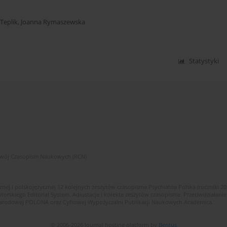
Teplik
,
Joanna Rymaszewska
Statystyki
zwój Czasopism Naukowych (RCN)
znej i polskojęzycznej 12 kolejnych zeszytów czasopisma Psychiatria Polska (roczniki 2
skiego Editorial System. Adiustacja i korekta zeszytów czasopisma. Przeciwdziałanie
i Narodowej POLONA oraz Cyfrowej Wypożyczalni Publikacji Naukowych Academica.
© 2006-2026 Journal hosting platform by
Bentus