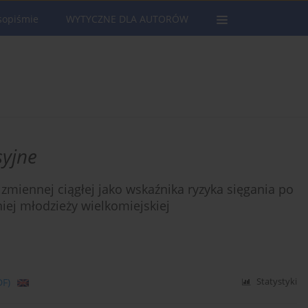
sopiśmie
WYTYCZNE DLA AUTORÓW
syjne
zmiennej ciągłej jako wskaźnika ryzyka sięgania po
iej młodzieży wielkomiejskiej
DF)
Statystyki