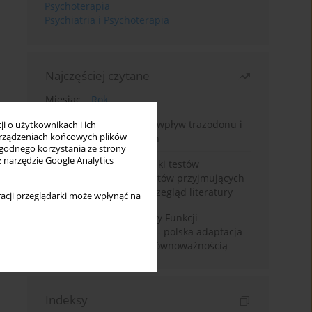
Psychoterapia
Psychiatria i Psychoterapia
Najczęściej czytane
Miesiąc
Rok
Leczenie bezsenności – wpływ trazodonu i
i o użytkownikach i ich
rządzeniach końcowych plików
leków nasennych na sen
wygodnego korzystania ze strony
z narzędzie Google Analytics
Fałszywie dodatnie wyniki testów
narkotykowych u pacjentów przyjmujących
leki psychotropowe – przegląd literatury
acji przeglądarki może wpłynąć na
Montrealska Skala Oceny Funkcji
Poznawczych MoCA 7.2.– polska adaptacja
metody i badania nad równoważnością
Indeksy