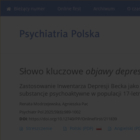
Bieżący numer
Online first
Archiwum
O cza
Słowo kluczowe
objawy depre
Zastosowanie Inwentarza Depresji Becka jako 
substancje psychoaktywne w populacji 17-letn
Renata Modrzejewska
,
Agnieszka Pac
Psychiatr Pol 2025;59(6):989-1002
DOI
:
https://doi.org/10.12740/PP/OnlineFirst/211839
Streszczenie
Polski
(PDF)
Angielski
(P