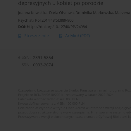
depresyjnych u kobiet po porodzie
Joanna Kowalska
,
Daria Olszowa
,
Dominika Markowska
,
Marzena 
Psychiatr Pol 2014;48(5):889-900
DOI
:
https://doi.org/10.12740/PP/24984
Streszczenie
Artykuł
(PDF)
eISSN:
2391-5854
ISSN:
0033-2674
Czasopismo korzysta ze wsparcia Skarbu Państwa w ramach programu Ro
Projekt nr RCN/SN/0610/2021/1 realizowany w latach 2022-2024
Całkowita wartość zadania: 490 000 PLN
Kwota dofinansowania z MEiN: 100 000 PLN
Cele zadania: Wydanie w trybie Open Access w internecie wersji anglojęzyc
przebudowa struktury strony www czasopisma. Finansowanie systemu edytor
Przekazywanie wersji elektronicznych czasopisma do Cyfrowej Bibliotek