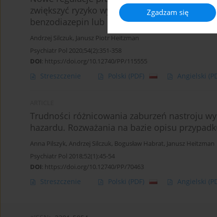
zwiększyć ryzyko wystąpienia ostrych zespoł
Zgadzam się
benzodiazepin lub niebenzodiazepinowych l
Andrzej Silczuk
,
Janusz Piotr Heitzman
Psychiatr Pol 2020;54(2):351-358
DOI
:
https://doi.org/10.12740/PP/115555
Streszczenie
Polski
(PDF)
Angielski
(P
ARTICLE
Trudności różnicowania zaburzeń nastroju wy
hazardu. Rozważania na bazie opisu przypadk
Anna Pilszyk
,
Andrzej Silczuk
,
Bogusław Habrat
,
Janusz Heitzman
Psychiatr Pol 2018;52(1):45-54
DOI
:
https://doi.org/10.12740/PP/70463
Streszczenie
Polski
(PDF)
Angielski
(P