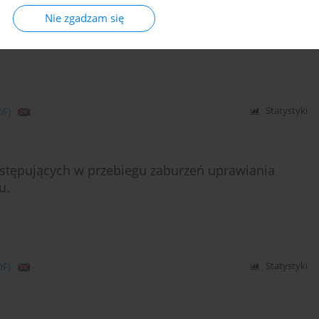
ów odstawiennych u pacjentów uzależnionych od
Nie zgadzam się
eków nasennych
DF)
Statystyki
stępujących w przebiegu zaburzeń uprawiania
u.
DF)
Statystyki