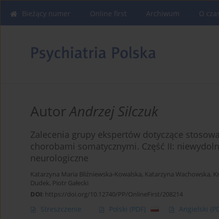
Bieżący numer
Online first
Archiwum
O cza
Autor
Andrzej Silczuk
Zalecenia grupy ekspertów dotyczące stosow
chorobami somatycznymi. Część II: niewydoln
neurologiczne
Katarzyna Maria Bliźniewska-Kowalska
,
Katarzyna Wachowska
,
K
Dudek
,
Piotr Gałecki
DOI
:
https://doi.org/10.12740/PP/OnlineFirst/208214
Streszczenie
Polski
(PDF)
Angielski
(P