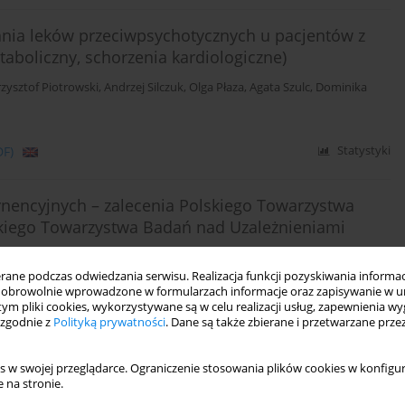
ania leków przeciwpsychotycznych u pacjentów z
aboliczny, schorzenia kardiologiczne)
rzysztof Piotrowski
,
Andrzej Silczuk
,
Olga Płaza
,
Agata Szulc
,
Dominika
DF)
Statystyki
nencyjnych – zalecenia Polskiego Towarzystwa
lskiego Towarzystwa Badań nad Uzależnieniami
Jerzy Samochowiec
,
Andrzej Silczuk
,
Marcin Wojnar
ne podczas odwiedzania serwisu. Realizacja funkcji pozyskiwania informacj
obrowolnie wprowadzone w formularzach informacje oraz zapisywanie w u
 tym pliki cookies, wykorzystywane są w celu realizacji usług, zapewnienia 
 zgodnie z
Polityką prywatności
. Dane są także zbierane i przetwarzane prze
DF)
Statystyki
s w swojej przeglądarce. Ograniczenie stosowania plików cookies w konfigur
 na stronie.
znego wystawiania i ewidencjonowania recept mogą