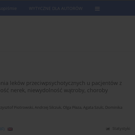
sopiśmie
WYTYCZNE DLA AUTORÓW
ania leków przeciwpsychotycznych u pacjentów z
ość nerek, niewydolność wątroby, choroby
rzysztof Piotrowski
,
Andrzej Silczuk
,
Olga Płaza
,
Agata Szulc
,
Dominika
DF)
Statystyki