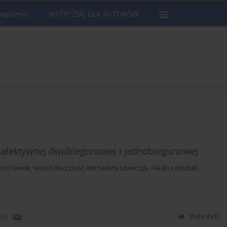
sopiśmie
WYTYCZNE DLA AUTORÓW
by afektywnej dwubiegunowej i jednobiegunowej
rcin Siwek
,
Witold Reczyński
,
Bernadeta Szewczyk
,
Paulina Misztak
,
DF)
Statystyki