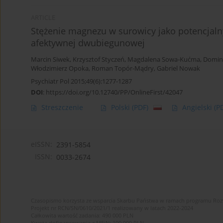
ARTICLE
Stężenie magnezu w surowicy jako potencjaln
afektywnej dwubiegunowej
Marcin Siwek
,
Krzysztof Styczeń
,
Magdalena Sowa-Kućma
,
Domin
Włodzimierz Opoka
,
Roman Topór-Mądry
,
Gabriel Nowak
Psychiatr Pol 2015;49(6):1277-1287
DOI
:
https://doi.org/10.12740/PP/OnlineFirst/42047
Streszczenie
Polski
(PDF)
Angielski
(P
eISSN:
2391-5854
ISSN:
0033-2674
Czasopismo korzysta ze wsparcia Skarbu Państwa w ramach programu Ro
Projekt nr RCN/SN/0610/2021/1 realizowany w latach 2022-2024
Całkowita wartość zadania: 490 000 PLN
Kwota dofinansowania z MEiN: 100 000 PLN