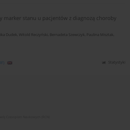
y marker stanu u pacjentów z diagnozą choroby
ika Dudek
,
Witold Reczyński
,
Bernadeta Szewczyk
,
Paulina Misztak
,
DF)
Statystyki
zwój Czasopism Naukowych (RCN)