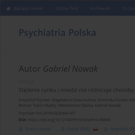
Bieżący numer
Online first
Archiwum
O cza
Autor
Gabriel Nowak
ARTICLE
Stężenie cynku i miedzi nie różnicuje choro
Krzysztof Styczeń
,
Magdalena Sowa-Kućma
,
Dominika Dudek
,
Ma
Roman Topór-Mądry
,
Włodzimierz Opoka
,
Gabriel Nowak
Psychiatr Pol 2018;52(3):449-457
DOI
:
https://doi.org/10.12740/PP/OnlineFirst/80069
Streszczenie
Polski
(PDF)
Angielski
(P