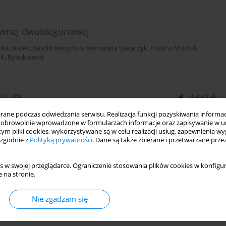
tywnej dwubiegunowej
ika Dudek
,
Witold Reczyński
,
Bernadeta Szewczyk
,
Paulina Misztak
,
 K. Rybakowski
DF)
Statystyki
ne podczas odwiedzania serwisu. Realizacja funkcji pozyskiwania informacj
obrowolnie wprowadzone w formularzach informacje oraz zapisywanie w u
 tym pliki cookies, wykorzystywane są w celu realizacji usług, zapewnienia 
y marker stanu u chorych na depresję
 zgodnie z
Polityką prywatności
. Dane są także zbierane i przetwarzane prze
s w swojej przeglądarce. Ograniczenie stosowania plików cookies w konfigur
ika Dudek
,
Witold Reczyński
,
Bernadeta Szewczyk
,
Paulina Misztak
,
 na stronie.
Nie zgadzam się
DF)
Statystyki