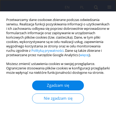
EN
PL
Przetwarzamy dane osobowe zbierane podczas odwiedzania
serwisu. Realizacja funkcji pozyskiwania informacji o użytkownikach
i ich zachowaniu odbywa się poprzez dobrowolnie wprowadzone w
formularzach informacje oraz zapisywanie w urządzeniach
końcowych plików cookies (tzw. ciasteczka). Dane, w tym pliki
cookies, wykorzystywane są w celu realizacji usług, zapewnienia
wygodnego korzystania ze strony oraz w celu monitorowania
ruchu zgodnie z
Polityką prywatności
. Dane są także zbierane i
przetwarzane przez narzędzie Google Analytics (
więcej
).
Autor
Kamila Lenkiewicz
Możesz zmienić ustawienia cookies w swojej przeglądarce.
Ograniczenie stosowania plików cookies w konfiguracji przeglądarki
ARTICLE
może wpłynąć na niektóre funkcjonalności dostępne na stronie.
Ocena trafności kryterialnej diagnozy zaburzeń
osobowości u młodzieży oraz związków między
Zgadzam się
stylem przywiązania a rozpoznaniem zaburzeń
osobowości
Nie zgadzam się
Kamila Lenkiewicz
,
Łukasz Konowałek
,
Anita Bryńska
Psychiatr Pol 2021;55(5):1139-1155