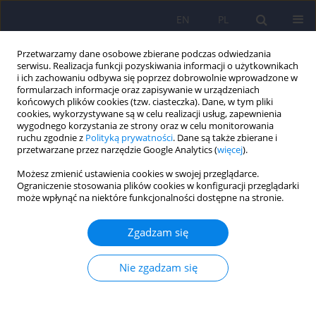
EN
PL
Przetwarzamy dane osobowe zbierane podczas odwiedzania
serwisu. Realizacja funkcji pozyskiwania informacji o użytkownikach
i ich zachowaniu odbywa się poprzez dobrowolnie wprowadzone w
formularzach informacje oraz zapisywanie w urządzeniach
końcowych plików cookies (tzw. ciasteczka). Dane, w tym pliki
cookies, wykorzystywane są w celu realizacji usług, zapewnienia
wygodnego korzystania ze strony oraz w celu monitorowania
ruchu zgodnie z
Polityką prywatności
. Dane są także zbierane i
przetwarzane przez narzędzie Google Analytics (
więcej
).
Autor
Michal Lew-Starowicz
Możesz zmienić ustawienia cookies w swojej przeglądarce.
Ograniczenie stosowania plików cookies w konfiguracji przeglądarki
Związki diadyczne osób chorujących na
może wpłynąć na niektóre funkcjonalności dostępne na stronie.
schizofrenię
Zgadzam się
Jarosław Stusiński
,
Wojciech Merk
,
Michal Lew-Starowicz
Psychiatr Pol 2022;56(4):861-876
Nie zgadzam się
DOI
:
https://doi.org/10.12740/PP/138743
Statystyki
Streszczenie
Polski
(PDF)