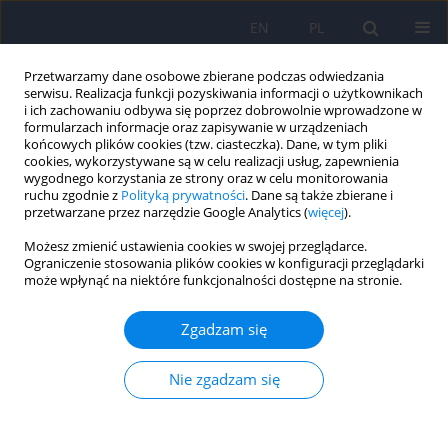
EN
PL
Przetwarzamy dane osobowe zbierane podczas odwiedzania
serwisu. Realizacja funkcji pozyskiwania informacji o użytkownikach
i ich zachowaniu odbywa się poprzez dobrowolnie wprowadzone w
formularzach informacje oraz zapisywanie w urządzeniach
końcowych plików cookies (tzw. ciasteczka). Dane, w tym pliki
cookies, wykorzystywane są w celu realizacji usług, zapewnienia
wygodnego korzystania ze strony oraz w celu monitorowania
ruchu zgodnie z
Polityką prywatności
. Dane są także zbierane i
przetwarzane przez narzędzie Google Analytics (
więcej
).
Słowo kluczowe
Ja cielesne
Możesz zmienić ustawienia cookies w swojej przeglądarce.
Ograniczenie stosowania plików cookies w konfiguracji przeglądarki
Higiena osobista u osób z diagnozą schizofrenii:
może wpłynąć na niektóre funkcjonalności dostępne na stronie.
znaczenie płci, charakterystyk klinicznych oraz Ja
cielesnego.
Zgadzam się
Olga Sakson-Obada
Nie zgadzam się
Psychiatr Pol 2023;57(5):983-994
DOI
:
https://doi.org/10.12740/PP/152317
Statystyki