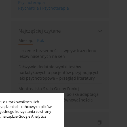
Psychoterapia
Psychiatria i Psychoterapia
Najczęściej czytane
Miesiąc
Rok
Leczenie bezsenności – wpływ trazodonu i
leków nasennych na sen
Fałszywie dodatnie wyniki testów
narkotykowych u pacjentów przyjmujących
leki psychotropowe – przegląd literatury
Montrealska Skala Oceny Funkcji
Poznawczych MoCA 7.2.– polska adaptacja
metody i badania nad równoważnością
i o użytkownikach i ich
rządzeniach końcowych plików
wygodnego korzystania ze strony
z narzędzie Google Analytics
Indeksy