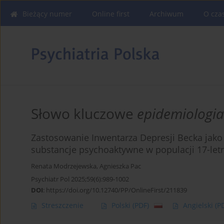
Bieżący numer
Online first
Archiwum
O cza
Słowo kluczowe
epidemiologia
Zastosowanie Inwentarza Depresji Becka jako 
substancje psychoaktywne w populacji 17-letn
Renata Modrzejewska
,
Agnieszka Pac
Psychiatr Pol 2025;59(6):989-1002
DOI
:
https://doi.org/10.12740/PP/OnlineFirst/211839
Streszczenie
Polski
(PDF)
Angielski
(P