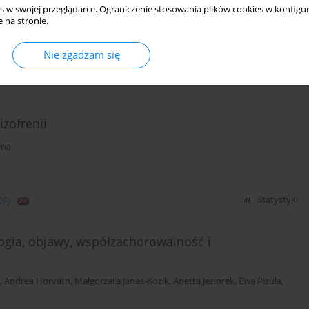
s w swojej przeglądarce. Ograniczenie stosowania plików cookies w konfigur
yna Nowicka-Sauer
,
Tomasz Zdrojewski
,
Marcin Rutkowski
,
Piotr Bandosz
 na stronie.
Nie zgadzam się
DF)
Statystyki
zofrenii
jna
DF)
Statystyki
ogia, objawy, współzachorowalność i
,
Andrea Horvath
,
Małgorzata Janas-Kozik
,
Anetta Jeziorek
,
Ewa Pisula
,