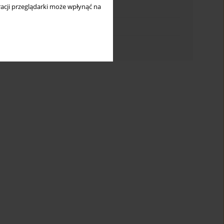
acji przeglądarki może wpłynąć na
Indeks słów kluczowych
Indeks dziedzin
Indeks autorów