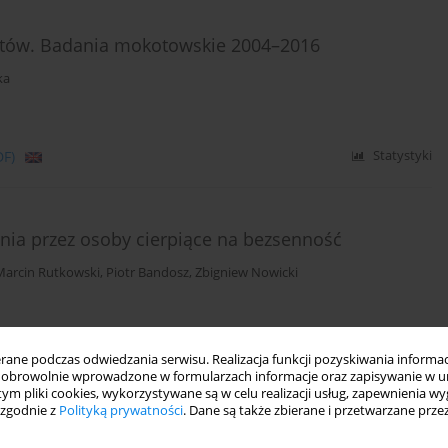
stów. Badania mokotowskie 2004–2016
ka
DF)
Statystyki
nia przez osoby cierpiące na bezsenność
Marcin Rutkowski
,
Piotr Bandosz
,
Zbigniew Nowicki
DF)
Statystyki
ne podczas odwiedzania serwisu. Realizacja funkcji pozyskiwania informacj
obrowolnie wprowadzone w formularzach informacje oraz zapisywanie w u
 tym pliki cookies, wykorzystywane są w celu realizacji usług, zapewnienia 
 zgodnie z
Polityką prywatności
. Dane są także zbierane i przetwarzane prze
w populacji polskiej