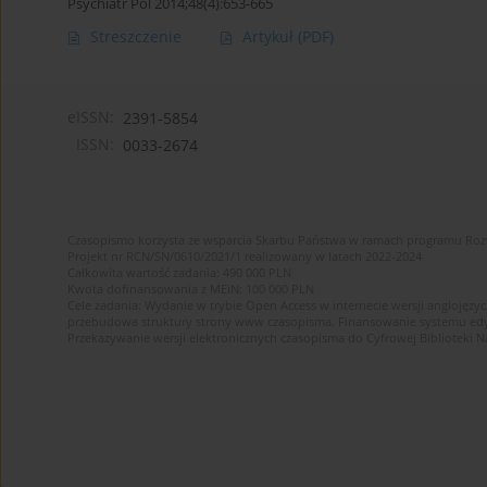
Psychiatr Pol 2014;48(4):653-665
Streszczenie
Artykuł
(PDF)
eISSN:
2391-5854
ISSN:
0033-2674
Czasopismo korzysta ze wsparcia Skarbu Państwa w ramach programu Ro
Projekt nr RCN/SN/0610/2021/1 realizowany w latach 2022-2024
Całkowita wartość zadania: 490 000 PLN
Kwota dofinansowania z MEiN: 100 000 PLN
Cele zadania: Wydanie w trybie Open Access w internecie wersji anglojęzyc
przebudowa struktury strony www czasopisma. Finansowanie systemu edytor
Przekazywanie wersji elektronicznych czasopisma do Cyfrowej Bibliotek