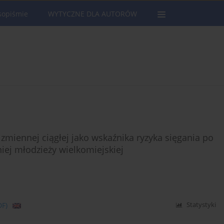
sopiśmie
WYTYCZNE DLA AUTORÓW
zmiennej ciągłej jako wskaźnika ryzyka sięgania po
iej młodzieży wielkomiejskiej
DF)
Statystyki