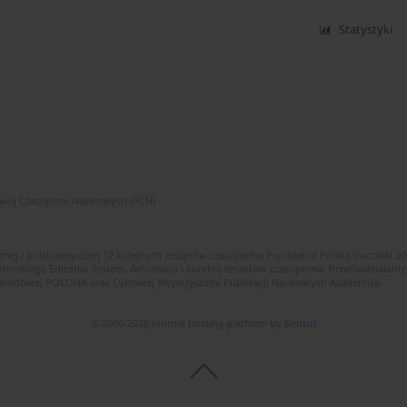
Statystyki
zwój Czasopism Naukowych (RCN)
znej i polskojęzycznej 12 kolejnych zeszytów czasopisma Psychiatria Polska (roczniki 2
skiego Editorial System. Adiustacja i korekta zeszytów czasopisma. Przeciwdziałanie
i Narodowej POLONA oraz Cyfrowej Wypożyczalni Publikacji Naukowych Academica.
© 2006-2026 Journal hosting platform by
Bentus