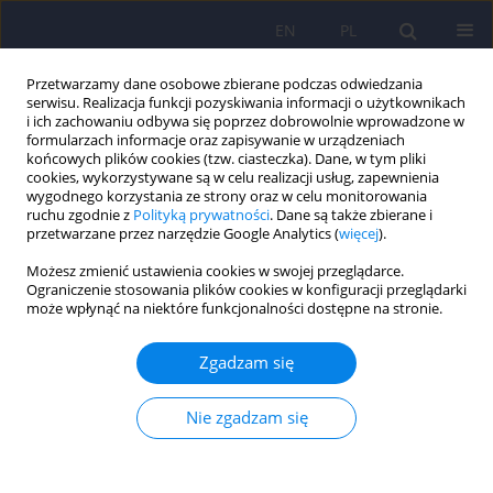
EN
PL
Przetwarzamy dane osobowe zbierane podczas odwiedzania
serwisu. Realizacja funkcji pozyskiwania informacji o użytkownikach
i ich zachowaniu odbywa się poprzez dobrowolnie wprowadzone w
formularzach informacje oraz zapisywanie w urządzeniach
końcowych plików cookies (tzw. ciasteczka). Dane, w tym pliki
cookies, wykorzystywane są w celu realizacji usług, zapewnienia
wygodnego korzystania ze strony oraz w celu monitorowania
ruchu zgodnie z
Polityką prywatności
. Dane są także zbierane i
przetwarzane przez narzędzie Google Analytics (
więcej
).
Słowo kluczowe
psychiatria
Możesz zmienić ustawienia cookies w swojej przeglądarce.
dzieci i młodzieży
Ograniczenie stosowania plików cookies w konfiguracji przeglądarki
może wpłynąć na niektóre funkcjonalności dostępne na stronie.
Miejsce selektywnych inhibitorów zwrotnego
Zgadzam się
wychwytu serotoniny (SSRI) w leczeniu zaburzeń
depresyjnych u dzieci i młodzieży. Rekomendacje
Zarządu Głównego Polskiego towarzystwa
Nie zgadzam się
Psychiatrycznego. Cz. II – właściwości
farmakologiczne i bezpieczeństwo stosowania.