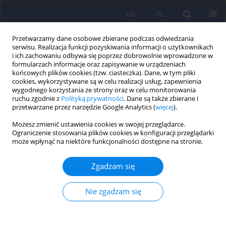
EN
PL
Przetwarzamy dane osobowe zbierane podczas odwiedzania
serwisu. Realizacja funkcji pozyskiwania informacji o użytkownikach
i ich zachowaniu odbywa się poprzez dobrowolnie wprowadzone w
formularzach informacje oraz zapisywanie w urządzeniach
końcowych plików cookies (tzw. ciasteczka). Dane, w tym pliki
cookies, wykorzystywane są w celu realizacji usług, zapewnienia
wygodnego korzystania ze strony oraz w celu monitorowania
ruchu zgodnie z
Polityką prywatności
. Dane są także zbierane i
przetwarzane przez narzędzie Google Analytics (
więcej
).
Autor
Gabriela Jagielska
Możesz zmienić ustawienia cookies w swojej przeglądarce.
Ograniczenie stosowania plików cookies w konfiguracji przeglądarki
ARTICLE
może wpłynąć na niektóre funkcjonalności dostępne na stronie.
Przebieg choroby, współchorobowość i czynniki
rokownicze w jadłowstręcie psychicznym
Zgadzam się
Gabriela Jagielska
,
Iwona Kacperska
Nie zgadzam się
Psychiatr Pol 2017;51(2):205-218
DOI
:
https://doi.org/10.12740/PP/64580
Statystyki