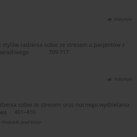
Statystyki
stylów radzenia sobie ze stresem u pacjentów z
a nadwrażliwego 709-717
Statystyki
dzenia sobie ze stresem oraz nocnego wydzielania
ciową 401–410
 Chojnacki
,
Jozef Kocur