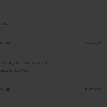
zef Kocur
DF)
Statystyki
 autystycznych u dzieci
Domagała
,
Józef Kocur
DF)
Statystyki