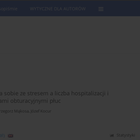
sopiśmie
WYTYCZNE DLA AUTORÓW
 sobie ze stresem a liczba hospitalizacji i
bami obturacyjnymi płuc
rzegorz Mąkosa
,
Józef Kocur
DF)
Statystyki