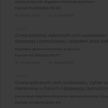
Katarzyna Opuchlik
,
Magdalena Wrzesinska
,
Jozef Kocur
Psychiatr Pol 2009;43(2):235-245
Streszczenie
Artykuł
(PDF)
ARTICLE
Ocena poziomu wybranych cech osobowości i 
dyspepsją czynnościową i zespołem jelit
Magdalena Agnieszka Wrzesinska
,
Jozef Kocur
Psychiatr Pol 2008;42(5):709-717
Streszczenie
Artykuł
(PDF)
ARTICLE
Ocena wybranych cech osobowości, stylów ra
melatoniny u chorych z dyspepsją czynnoś
Joanna Grzyb
,
Magdalena Wrzesinska
,
Agnieszka Harasiuk
,
Cezary
Psychiatr Pol 2007;41(3):401-410