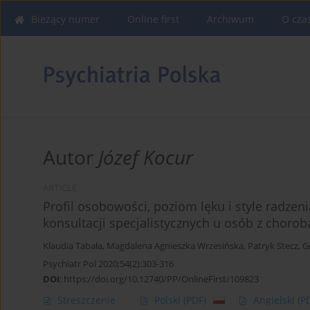
Bieżący numer
Online first
Archiwum
O cza
Autor
Józef Kocur
ARTICLE
Profil osobowości, poziom lęku i style radzenia
konsultacji specjalistycznych u osób z choro
Klaudia Tabała
,
Magdalena Agnieszka Wrzesińska
,
Patryk Stecz
,
G
Psychiatr Pol 2020;54(2):303-316
DOI
:
https://doi.org/10.12740/PP/OnlineFirst/109823
Streszczenie
Polski
(PDF)
Angielski
(P