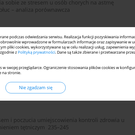
nia sobie ze stresem u osób chorych na astmę
 płuc – analiza porównawcza
ne podczas odwiedzania serwisu. Realizacja funkcji pozyskiwania informacj
obrowolnie wprowadzone w formularzach informacje oraz zapisywanie w u
DF)
Statystyki
 tym pliki cookies, wykorzystywane są w celu realizacji usług, zapewnienia 
 zgodnie z
Polityką prywatności
. Dane są także zbierane i przetwarzane prze
o-psychiatryczne 601-609
s w swojej przeglądarce. Ograniczenie stosowania plików cookies w konfigur
 na stronie.
Nie zgadzam się
Statystyki
sem i poczucia umiejscowienia kontroli zdrowia u
śnieniem tętniczym 235–245