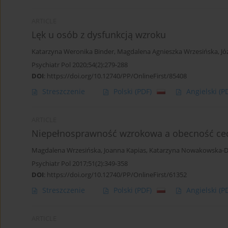
ARTICLE
Lęk u osób z dysfunkcją wzroku
Katarzyna Weronika Binder
,
Magdalena Agnieszka Wrzesińska
,
Jó
Psychiatr Pol 2020;54(2):279-288
DOI
:
https://doi.org/10.12740/PP/OnlineFirst/85408
Streszczenie
Polski
(PDF)
Angielski
(P
ARTICLE
Niepełnosprawność wzrokowa a obecność cech
Magdalena Wrzesińska
,
Joanna Kapias
,
Katarzyna Nowakowska-
Psychiatr Pol 2017;51(2):349-358
DOI
:
https://doi.org/10.12740/PP/OnlineFirst/61352
Streszczenie
Polski
(PDF)
Angielski
(P
ARTICLE