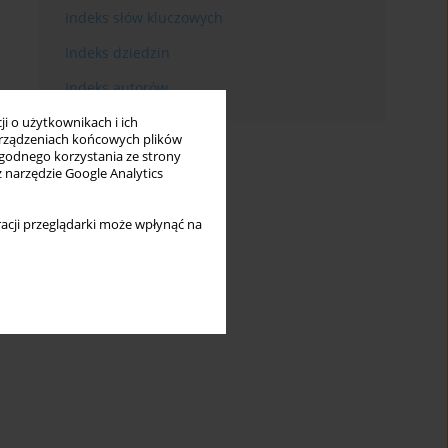
Indeks słów kluczowych
Indeks dziedzin
Indeks autorów
i o użytkownikach i ich
rządzeniach końcowych plików
wygodnego korzystania ze strony
z narzędzie Google Analytics
acji przeglądarki może wpłynąć na