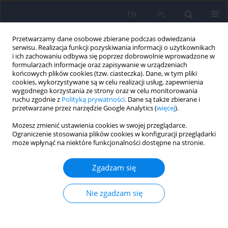
EN
PL
Przetwarzamy dane osobowe zbierane podczas odwiedzania
serwisu. Realizacja funkcji pozyskiwania informacji o użytkownikach
i ich zachowaniu odbywa się poprzez dobrowolnie wprowadzone w
formularzach informacje oraz zapisywanie w urządzeniach
końcowych plików cookies (tzw. ciasteczka). Dane, w tym pliki
cookies, wykorzystywane są w celu realizacji usług, zapewnienia
wygodnego korzystania ze strony oraz w celu monitorowania
ruchu zgodnie z
Polityką prywatności
. Dane są także zbierane i
przetwarzane przez narzędzie Google Analytics (
więcej
).
Autor
Karina Badura Brzoza
Możesz zmienić ustawienia cookies w swojej przeglądarce.
Ograniczenie stosowania plików cookies w konfiguracji przeglądarki
Skuteczność i bezpieczeństwo arypiprazolu w
może wpłynąć na niektóre funkcjonalności dostępne na stronie.
leczeniu majaczenia.
Zgadzam się
Marcin Jarosz
,
Karina Aagnieszka Badura Brzoza
Psychiatr Pol 2024;58(4):595-604
Nie zgadzam się
DOI
:
https://doi.org/10.12740/PP/OnlineFirst/156262
Statystyki
Streszczenie
Polski
(PDF)