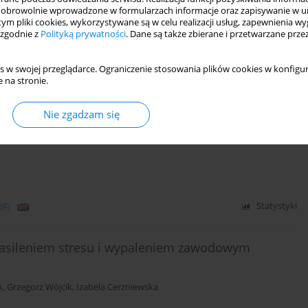
obrowolnie wprowadzone w formularzach informacje oraz zapisywanie w u
ofia Kamińska
,
Małgorzata Janas-Kozik
 tym pliki cookies, wykorzystywane są w celu realizacji usług, zapewnienia 
 zgodnie z
Polityką prywatności
. Dane są także zbierane i przetwarzane prze
s w swojej przeglądarce. Ograniczenie stosowania plików cookies w konfigur
DF)
Statystyki
 na stronie.
ia na traumę u profesjonalistów – właściwości
Nie zgadzam się
u traumatycznego
DF)
Statystyki
 nasileniem stresu i wypaleniem zawodowym
k
,
Grzegorz Wójcik
,
Izabela Cerzniewska