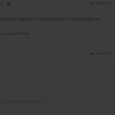
DF)
Statystyki
redukcji objawów negatywnych u pacjentów ze
er
,
Andrzej Cechnicki
Statystyki
zwój Czasopism Naukowych (RCN)