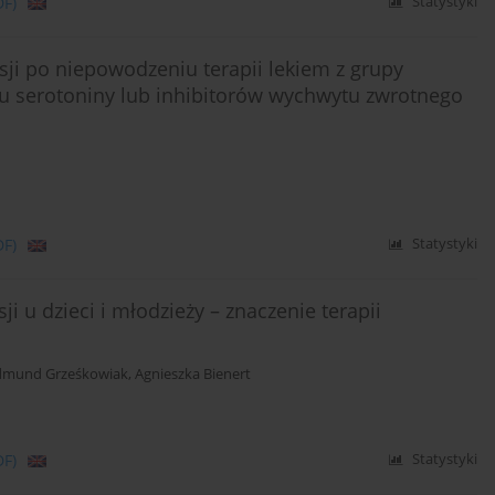
DF)
Statystyki
ji po niepowodzeniu terapii lekiem z grupy
u serotoniny lub inhibitorów wychwytu zwrotnego
DF)
Statystyki
 u dzieci i młodzieży – znaczenie terapii
dmund Grześkowiak
,
Agnieszka Bienert
DF)
Statystyki