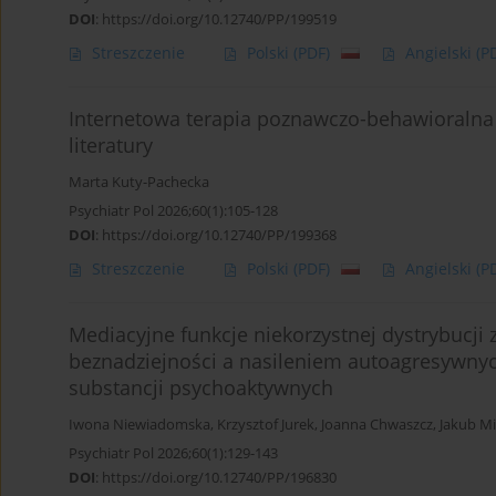
DOI
:
https://doi.org/10.12740/PP/199519
Streszczenie
Polski
(PDF)
Angielski
(P
Internetowa terapia poznawczo-behawioralna
literatury
Marta Kuty-Pachecka
Psychiatr Pol 2026;60(1):105-128
DOI
:
https://doi.org/10.12740/PP/199368
Streszczenie
Polski
(PDF)
Angielski
(P
Mediacyjne funkcje niekorzystnej dystrybucj
beznadziejności a nasileniem autoagresywn
substancji psychoaktywnych
Iwona Niewiadomska
,
Krzysztof Jurek
,
Joanna Chwaszcz
,
Jakub M
Psychiatr Pol 2026;60(1):129-143
DOI
:
https://doi.org/10.12740/PP/196830