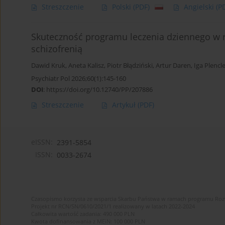
Streszczenie
Polski
(PDF)
Angielski
(P
Skuteczność programu leczenia dziennego w 
schizofrenią
Dawid Kruk
,
Aneta Kalisz
,
Piotr Błądziński
,
Artur Daren
,
Iga Plencl
Psychiatr Pol 2026;60(1):145-160
DOI
:
https://doi.org/10.12740/PP/207886
Streszczenie
Artykuł
(PDF)
eISSN:
2391-5854
ISSN:
0033-2674
Czasopismo korzysta ze wsparcia Skarbu Państwa w ramach programu Ro
Projekt nr RCN/SN/0610/2021/1 realizowany w latach 2022-2024
Całkowita wartość zadania: 490 000 PLN
Kwota dofinansowania z MEiN: 100 000 PLN