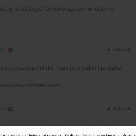
acyjna strategia farmakologiczna w leczeniu
DF)
Statystyki
objaw czaszkogardlaka. Opis przypadku i przegląd
ena Góralska
,
Przemysław Kunert
DF)
Statystyki
cyficzną prezentacją dekompensacji psychotycznej
ne podczas odwiedzania serwisu. Realizacja funkcji pozyskiwania informacj