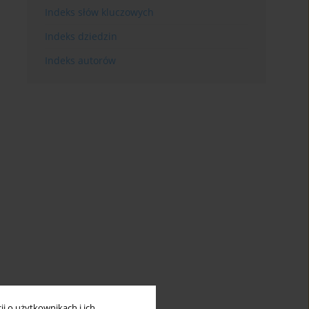
Indeks słów kluczowych
Indeks dziedzin
Indeks autorów
i o użytkownikach i ich