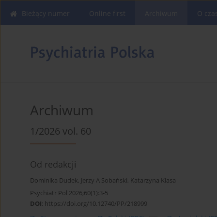
Bieżący numer
Online first
Archiwum
O cza
Archiwum
1/2026 vol. 60
Od redakcji
Dominika Dudek
,
Jerzy A Sobański
,
Katarzyna Klasa
Psychiatr Pol 2026;60(1):3-5
DOI
:
https://doi.org/10.12740/PP/218999