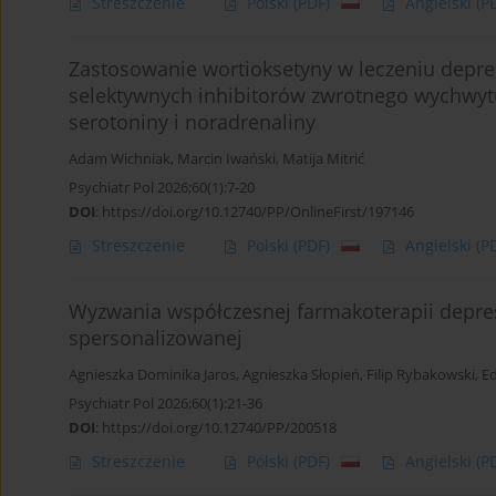
Streszczenie
Polski
(PDF)
Angielski
(P
Zastosowanie wortioksetyny w leczeniu depres
selektywnych inhibitorów zwrotnego wychwyt
serotoniny i noradrenaliny
Adam Wichniak
,
Marcin Iwański
,
Matija Mitrić
Psychiatr Pol 2026;60(1):7-20
DOI
:
https://doi.org/10.12740/PP/OnlineFirst/197146
Streszczenie
Polski
(PDF)
Angielski
(P
Wyzwania współczesnej farmakoterapii depresji
spersonalizowanej
Agnieszka Dominika Jaros
,
Agnieszka Słopień
,
Filip Rybakowski
,
E
Psychiatr Pol 2026;60(1):21-36
DOI
:
https://doi.org/10.12740/PP/200518
Streszczenie
Polski
(PDF)
Angielski
(P