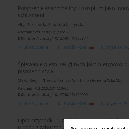
Połączenie ksanomeliny z trospium jako innow
schizofrenii
Alicja Zakrzewska-Sito
,
Julita Kuczyńska
Psychiatr Pol 2026;60(1):37-52
DOI
:
https://doi.org/10.12740/PP/199877
Streszczenie
Polski
(PDF)
Angielski
(P
Śpiewanie pieśni religijnych jako nietypowy 
piśmiennictwa
Michał Senger
,
Tomasz Andrzej Dziedzic
,
Aleksandra Bala
,
Magdal
Psychiatr Pol 2026;60(1):53-60
DOI
:
https://doi.org/10.12740/PP/196060
Streszczenie
Polski
(PDF)
Angielski
(P
Opis przypadku: Czy hikikomori może być spe
u osób z zaburzeniami ze spektrum autyzmu?
Przetwarzamy dane osobowe zbiera