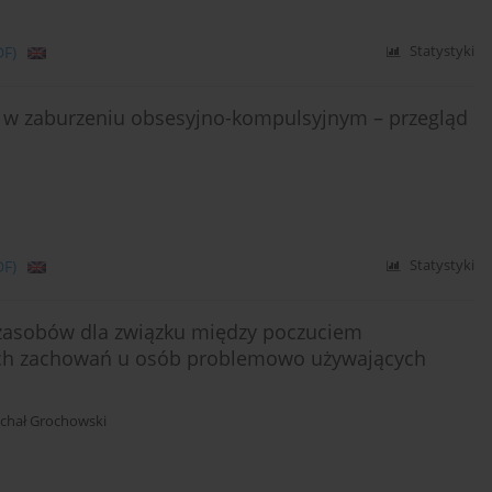
DF)
Statystyki
 w zaburzeniu obsesyjno-kompulsyjnym – przegląd
DF)
Statystyki
i zasobów dla związku między poczuciem
ych zachowań u osób problemowo używających
ichał Grochowski