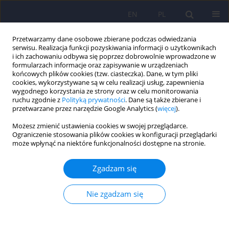
EN
PL
Przetwarzamy dane osobowe zbierane podczas odwiedzania
serwisu. Realizacja funkcji pozyskiwania informacji o użytkownikach
i ich zachowaniu odbywa się poprzez dobrowolnie wprowadzone w
formularzach informacje oraz zapisywanie w urządzeniach
końcowych plików cookies (tzw. ciasteczka). Dane, w tym pliki
cookies, wykorzystywane są w celu realizacji usług, zapewnienia
wygodnego korzystania ze strony oraz w celu monitorowania
ruchu zgodnie z
Polityką prywatności
. Dane są także zbierane i
przetwarzane przez narzędzie Google Analytics (
więcej
).
Słowo kluczowe
forensic
Możesz zmienić ustawienia cookies w swojej przeglądarce.
psychiatry
Ograniczenie stosowania plików cookies w konfiguracji przeglądarki
może wpłynąć na niektóre funkcjonalności dostępne na stronie.
Skuteczność edukacji zdrowotnej w oddziałach
Zgadzam się
psychiatrii sądowej
Joanna Fojcik
,
Mchał Górski
,
Marek Krzystanek
Nie zgadzam się
Psychiatr Pol 2025;59(4):643-658
DOI
:
https://doi.org/10.12740/PP/OnlineFirst/190436
Statystyki