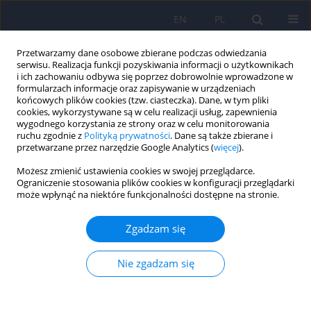
EN
PL
Przetwarzamy dane osobowe zbierane podczas odwiedzania
serwisu. Realizacja funkcji pozyskiwania informacji o użytkownikach
i ich zachowaniu odbywa się poprzez dobrowolnie wprowadzone w
formularzach informacje oraz zapisywanie w urządzeniach
końcowych plików cookies (tzw. ciasteczka). Dane, w tym pliki
cookies, wykorzystywane są w celu realizacji usług, zapewnienia
wygodnego korzystania ze strony oraz w celu monitorowania
ruchu zgodnie z
Polityką prywatności
. Dane są także zbierane i
przetwarzane przez narzędzie Google Analytics (
więcej
).
Słowo kluczowe
gender
Możesz zmienić ustawienia cookies w swojej przeglądarce.
dysphoria
Ograniczenie stosowania plików cookies w konfiguracji przeglądarki
może wpłynąć na niektóre funkcjonalności dostępne na stronie.
Assessment of personality traits and severity of
Zgadzam się
depressive symptoms in adolescents
experiencing gender dysphoria before and after
initiating gender-affirming hormonal
Nie zgadzam się
interventions
Dorota Baran
,
Katarzyna Zborowska
,
Violetta Skrzypulec-Plinta