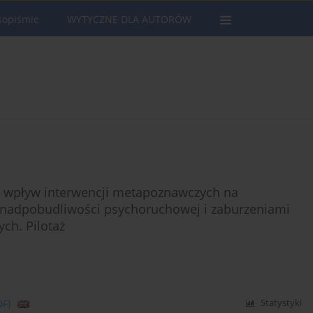
sopiśmie
WYTYCZNE DLA AUTORÓW
e wpływ interwencji metapoznawczych na
m nadpobudliwości psychoruchowej i zaburzeniami
ch. Pilotaż
DF)
Statystyki