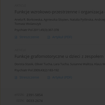
ARTICLE
Funkcje wzrokowo-przestrzenne i organizacja
Aneta R. Borkowska
,
Agnieszka Slopien
,
Natalia Pytlinska
,
Andrzej
Tomasz Wolanczyk
Psychiatr Pol 2011;45(3):367-378
Streszczenie
Artykuł
(PDF)
ARTICLE
Funkcje grafomotoryczne u dzieci z zespołe
Dorota Stasik
,
Oliver Tucha
,
Lara Tucha
,
Susanne Walitza
,
Klaus W
Psychiatr Pol 2009;43(2):183-192
Streszczenie
Artykuł
(PDF)
eISSN:
2391-5854
ISSN:
0033-2674