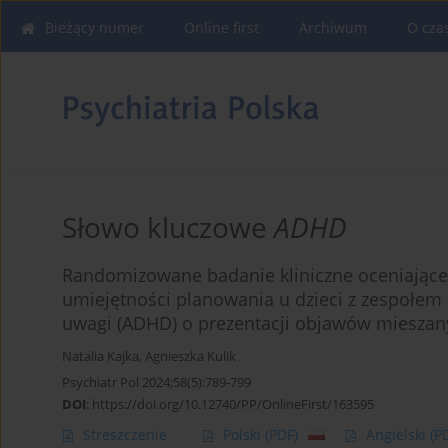
Bieżący numer
Online first
Archiwum
O cza
Słowo kluczowe
ADHD
Randomizowane badanie kliniczne oceniając
umiejętności planowania u dzieci z zespołe
uwagi (ADHD) o prezentacji objawów mieszany
Natalia Kajka
,
Agnieszka Kulik
Psychiatr Pol 2024;58(5):789-799
DOI
:
https://doi.org/10.12740/PP/OnlineFirst/163595
Streszczenie
Polski
(PDF)
Angielski
(P