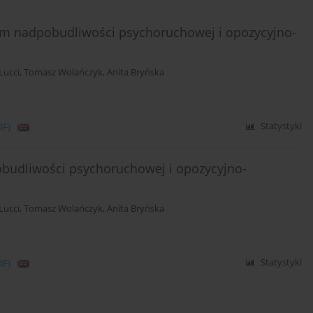
em nadpobudliwości psychoruchowej i opozycyjno-
Lucci
,
Tomasz Wolańczyk
,
Anita Bryńska
DF)
Statystyki
obudliwości psychoruchowej i opozycyjno-
Lucci
,
Tomasz Wolańczyk
,
Anita Bryńska
DF)
Statystyki