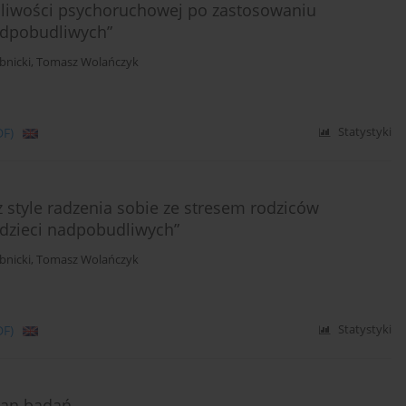
liwości psychoruchowej po zastosowaniu
adpobudliwych”
bnicki
,
Tomasz Wolańczyk
DF)
Statystyki
z style radzenia sobie ze stresem rodziców
 dzieci nadpobudliwych”
bnicki
,
Tomasz Wolańczyk
DF)
Statystyki
stan badań