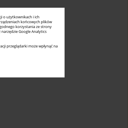
i o użytkownikach i ich
rządzeniach końcowych plików
wygodnego korzystania ze strony
z narzędzie Google Analytics
acji przeglądarki może wpłynąć na