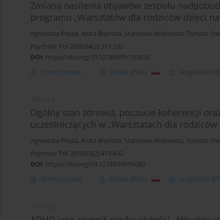
Zmiana nasilenia objawów zespołu nadpobud
programu „Warsztatów dla rodziców dzieci n
Agnieszka Pisula
,
Anita Bryńska
,
Stanisław Wójtowicz
,
Tomasz Sre
Psychiatr Pol 2020;54(2):317-332
DOI
:
https://doi.org/10.12740/PP/103618
Streszczenie
Polski
(PDF)
Angielski
(P
ARTICLE
Ogólny stan zdrowia, poczucie koherencji ora
uczestniczących w „Warsztatach dla rodziców
Agnieszka Pisula
,
Anita Bryńska
,
Stanisław Wójtowicz
,
Tomasz Sre
Psychiatr Pol 2019;53(2):419-432
DOI
:
https://doi.org/10.12740/PP/94382
Streszczenie
Polski
(PDF)
Angielski
(P
ARTICLE
ADHD jako czynnik ryzyka otyłości. Aktualny 