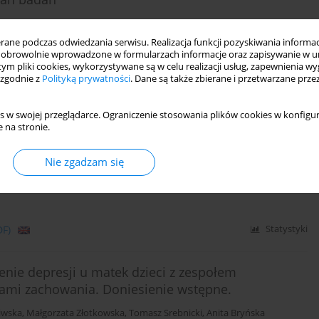
ne podczas odwiedzania serwisu. Realizacja funkcji pozyskiwania informacj
obrowolnie wprowadzone w formularzach informacje oraz zapisywanie w u
 tym pliki cookies, wykorzystywane są w celu realizacji usług, zapewnienia 
DF)
Statystyki
 zgodnie z
Polityką prywatności
. Dane są także zbierane i przetwarzane prze
s w swojej przeglądarce. Ograniczenie stosowania plików cookies w konfigur
 na stronie.
Nie zgadzam się
nas Aranauskas
,
Vytautas Kasiulevičius
,
Virginijus Šapoka
,
Lukas
DF)
Statystyki
lenie depresji u matek dzieci z zespołem
ami zachowania. Doniesienie wstępne.
iwska
,
Małgorzata Złotkowska
,
Tomasz Srebnicki
,
Anita Bryńska