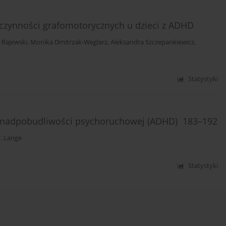
 czynności grafomotorycznych u dzieci z ADHD
 Rajewski
,
Monika Dmitrzak-Weglarz
,
Aleksandra Szczepankiewicz
,
Statystyki
m nadpobudliwości psychoruchowej (ADHD) 183–192
. Lange
Statystyki