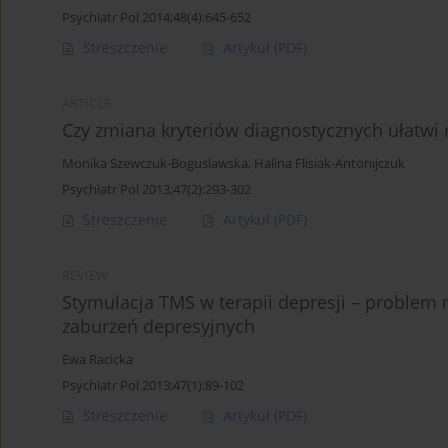
Psychiatr Pol 2014;48(4):645-652
Streszczenie
Artykuł
(PDF)
ARTICLE
Czy zmiana kryteriów diagnostycznych ułatwi
Monika Szewczuk-Boguslawska
,
Halina Flisiak-Antonijczuk
Psychiatr Pol 2013;47(2):293-302
Streszczenie
Artykuł
(PDF)
REVIEW
Stymulacja TMS w terapii depresji – problem m
zaburzeń depresyjnych
Ewa Racicka
Psychiatr Pol 2013;47(1):89-102
Streszczenie
Artykuł
(PDF)