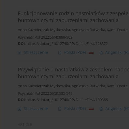
Funkcjonowanie rodzin nastolatków z zespoł
buntowniczymi zaburzeniami zachowania
Anna Kaźmierczak-Mytkowska
,
Agnieszka Butwicka
,
Kamil Dante 
Psychiatr Pol 2022;56(4):889-902
DOI
:
https://doi.org/10.12740/PP/OnlineFirst/128372
Streszczenie
Polski
(PDF)
Angielski
(P
Przywiązanie u nastolatków z zespołem nadp
buntowniczymi zaburzeniami zachowania
Anna Kaźmierczak-Mytkowska
,
Agnieszka Butwicka
,
Kamil Dante 
Psychiatr Pol 2022;56(3):535-549
DOI
:
https://doi.org/10.12740/PP/OnlineFirst/130366
Streszczenie
Polski
(PDF)
Angielski
(P
ARTICLE