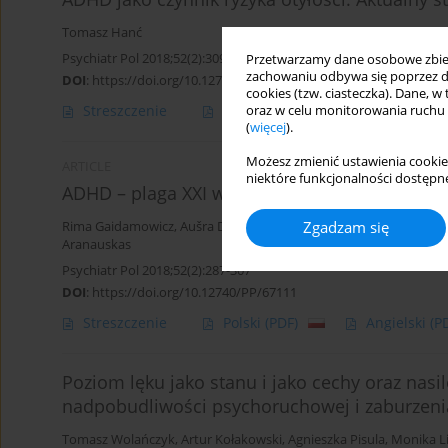
Tomasz Hanć
Psychiatr Pol 2018;52(2):309-322
Przetwarzamy dane osobowe zbiera
zachowaniu odbywa się poprzez d
DOI
:
https://doi.org/10.12740/PP/70388
cookies (tzw. ciasteczka). Dane, w
Streszczenie
Polski
(PDF)
Angielski
(P
oraz w celu monitorowania ruchu
(
więcej
).
Możesz zmienić ustawienia cookie
ARTICLE
niektóre funkcjonalności dostępne
ADHD – plaga XXI wieku?
Zgadzam się
Rima Gaidamowicz
,
Aušra Deksnytė
,
Karolina Palinauskaitė
,
Ramū
Aranauskas
Psychiatr Pol 2018;52(2):287-307
DOI
:
https://doi.org/10.12740/PP/67111
Streszczenie
Polski
(PDF)
Angielski
(P
Poziom lęku jako stanu i jako cechy oraz nasi
nadpobudliwości psychoruchowej i zaburzeni
Tomasz Wolańczyk
,
Artur Kołakowski
,
Agnieszka Pisula
,
Monika L