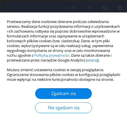
EN
PL
Przetwarzamy dane osobowe zbierane podczas odwiedzania
serwisu. Realizacja funkcji pozyskiwania informacji o użytkownikach
i ich zachowaniu odbywa się poprzez dobrowolnie wprowadzone w
formularzach informacje oraz zapisywanie w urządzeniach
końcowych plików cookies (tzw. ciasteczka). Dane, w tym pliki
cookies, wykorzystywane są w celu realizacji usług, zapewnienia
wygodnego korzystania ze strony oraz w celu monitorowania
ruchu zgodnie z
Polityką prywatności
. Dane są także zbierane i
przetwarzane przez narzędzie Google Analytics (
więcej
).
Archiwum
Możesz zmienić ustawienia cookies w swojej przeglądarce.
Ograniczenie stosowania plików cookies w konfiguracji przeglądarki
1/2017 vol. 51
może wpłynąć na niektóre funkcjonalności dostępne na stronie.
Zgadzam się
ARTICLE
Od Redakcji
Nie zgadzam się
Dominika Dudek
,
Jerzy A. Sobański
,
Katarzyna Klasa
Psychiatr Pol 2017;51(1):3-4
DOI
:
https://doi.org/10.12740/PP/68707