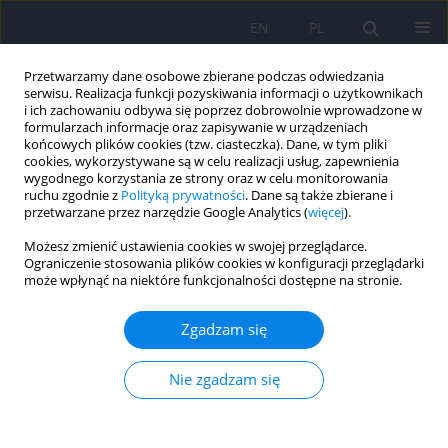
EN
PL
Przetwarzamy dane osobowe zbierane podczas odwiedzania
serwisu. Realizacja funkcji pozyskiwania informacji o użytkownikach
i ich zachowaniu odbywa się poprzez dobrowolnie wprowadzone w
formularzach informacje oraz zapisywanie w urządzeniach
końcowych plików cookies (tzw. ciasteczka). Dane, w tym pliki
cookies, wykorzystywane są w celu realizacji usług, zapewnienia
wygodnego korzystania ze strony oraz w celu monitorowania
ruchu zgodnie z
Polityką prywatności
. Dane są także zbierane i
przetwarzane przez narzędzie Google Analytics (
więcej
).
Autor
Michał Skalski
Możesz zmienić ustawienia cookies w swojej przeglądarce.
Ograniczenie stosowania plików cookies w konfiguracji przeglądarki
ARTICLE
może wpłynąć na niektóre funkcjonalności dostępne na stronie.
Osobowość nerwicowa a objawy z dolnego
odcinka układu moczowego u pacjentów
Zgadzam się
kwalifikowanych do leczenia psychoterapią na
oddziale dziennym w latach 2004–2014
Nie zgadzam się
Katarzyna Klasa
,
Jerzy A. Sobański
,
Michał Skalski
,
Tomasz Gołąbek
,
Agata Świerkosz
,
Mikołaj Przydacz
,
Edyta Dembińska
,
Michał
Mielimąka
,
Katarzyna Cyranka
,
Dominika Dudek
,
Piotr L. Chłosta
,