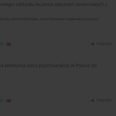
ennego oddziału leczenia zaburzeń nerwicowych z
bińska
,
Michał Mielimąka
,
Anna Citkowska-Kisielewska
,
Krzysztof
DF)
Statystyki
ka Jekelsana rzecz psychoanalizy w Polsce do
DF)
Statystyki