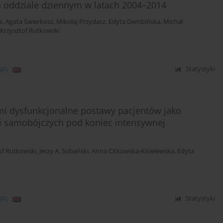
a oddziale dziennym w latach 2004–2014
k
,
Agata Świerkosz
,
Mikołaj Przydacz
,
Edyta Dembińska
,
Michał
Krzysztof Rutkowski
DF)
Statystyki
mi dysfunkcjonalne postawy pacjentów jako
i samobójczych pod koniec intensywnej
of Rutkowski
,
Jerzy A. Sobański
,
Anna Citkowska-Kisielewska
,
Edyta
DF)
Statystyki