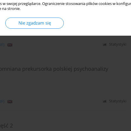
s w swojej przeglądarce. Ograniczenie stosowania plików cookies w konfigur
lska – pierwszy polski zakład leczniczy posługujący
 na stronie.
Nie zgadzam się
DF)
Statystyki
apomniana prekursorka polskiej psychoanalizy
DF)
Statystyki
zęść 2