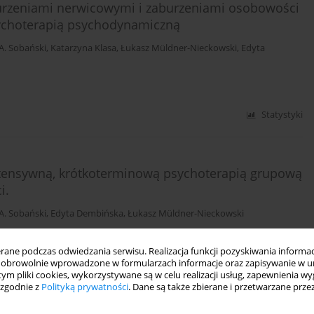
burzeniami nerwicowymi i zaburzeniami osobowości
ychoterapią psychodynamiczną
 A. Sobański
,
Katarzyna Klasa
,
Łukasz Müldner-Nieckowski
,
Edyta
Statystyki
intensywną, krótkoterminową psychoterapią grupową
i.
 A. Sobański
,
Edyta Dembińska
,
Łukasz Müldner-Nieckowski
ne podczas odwiedzania serwisu. Realizacja funkcji pozyskiwania informacj
obrowolnie wprowadzone w formularzach informacje oraz zapisywanie w u
DF)
Statystyki
 tym pliki cookies, wykorzystywane są w celu realizacji usług, zapewnienia 
 zgodnie z
Polityką prywatności
. Dane są także zbierane i przetwarzane prze