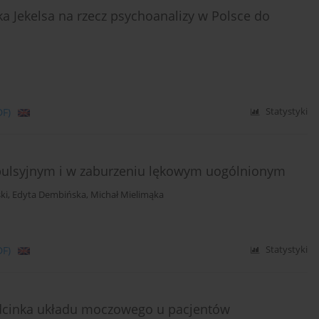
ka Jekelsa na rzecz psychoanalizy w Polsce do
DF)
Statystyki
ulsyjnym i w zaburzeniu lękowym uogólnionym
ki
,
Edyta Dembińska
,
Michał Mielimąka
DF)
Statystyki
dcinka układu moczowego u pacjentów