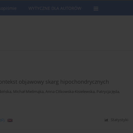
sopiśmie
WYTYCZNE DLA AUTORÓW
Kontekst objawowy skarg hipochondrycznych
bińska
,
Michał Mielimąka
,
Anna Citkowska-Kisielewska
,
Patrycja Jęda
,
DF)
Statystyki