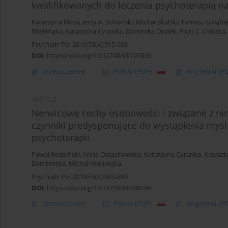
kwalifikowanych do leczenia psychoterapią n
Katarzyna Klasa
,
Jerzy A. Sobański
,
Michał Skalski
,
Tomasz Gołąbe
Mielimąka
,
Katarzyna Cyranka
,
Dominika Dudek
,
Piotr L. Chłosta
,
Psychiatr Pol 2019;53(4):915-938
DOI
:
https://doi.org/10.12740/PP/97835
Streszczenie
Polski
(PDF)
Angielski
(P
ARTICLE
Nerwicowe cechy osobowości i związane z ni
czynniki predysponujące do wystąpienia myśl
psychoterapii
Paweł Rodziński
,
Anna Ostachowska
,
Katarzyna Cyranka
,
Krzyszt
Dembińska
,
Michał Mielimąka
Psychiatr Pol 2019;53(4):883-899
DOI
:
https://doi.org/10.12740/PP/89795
Streszczenie
Polski
(PDF)
Angielski
(P