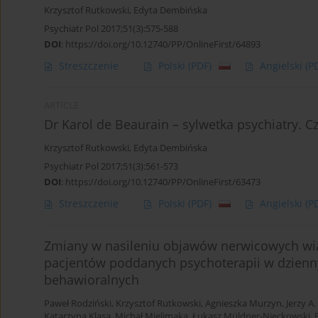
Krzysztof Rutkowski
,
Edyta Dembińska
Psychiatr Pol 2017;51(3):575-588
DOI
:
https://doi.org/10.12740/PP/OnlineFirst/64893
Streszczenie
Polski
(PDF)
Angielski
(P
ARTICLE
Dr Karol de Beaurain – sylwetka psychiatry. C
Krzysztof Rutkowski
,
Edyta Dembińska
Psychiatr Pol 2017;51(3):561-573
DOI
:
https://doi.org/10.12740/PP/OnlineFirst/63473
Streszczenie
Polski
(PDF)
Angielski
(P
Zmiany w nasileniu objawów nerwicowych wią
pacjentów poddanych psychoterapii w dzienny
behawioralnych
Paweł Rodziński
,
Krzysztof Rutkowski
,
Agnieszka Murzyn
,
Jerzy A
Katarzyna Klasa
,
Michał Mielimąka
,
Łukasz Müldner-Nieckowski
,