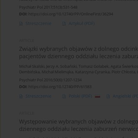
Psychiatr Pol 2017;51(3):531-548
DOI
:
https://doi.org/10.12740/PP/OnlineFirst/36294
Streszczenie
Artykuł
(PDF)
ARTICLE
Związki wybranych objawów z dolnego odcink
pacjentów dziennego oddziału leczenia zabu
Michał Skalski
,
Jerzy A. Sobański
,
Tomasz Golabek
,
Agata Świerko
Dembińska
,
Michał Mielimąka
,
Katarzyna Cyranka
,
Piotr Chłosta
,
Psychiatr Pol 2016;50(6):1207-1234
DOI
:
https://doi.org/10.12740/PP/61583
Streszczenie
Polski
(PDF)
Angielski
(P
ARTICLE
Występowanie wybranych objawów z dolnego
dziennego oddziału leczenia zaburzeń nerwi