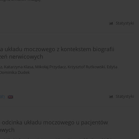
Statystyki
a układu moczowego z kontekstem biografii
rzeń nerwicowych
sz
,
Katarzyna Klasa
,
Mikołaj Przydacz
,
Krzysztof Rutkowski
,
Edyta
Dominika Dudek
DF)
Statystyki
 odcinka układu moczowego u pacjentów
cowych