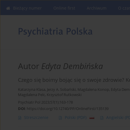
Bieżący numer
Online first
Archiwum
O cza
Autor
Edyta Dembińska
Czego się boimy bojąc się o swoje zdrowie? 
Katarzyna Klasa
,
Jerzy A. Sobański
,
Magdalena Konop
,
Edyta Dem
Magdalena Pelc
,
Krzysztof Rutkowski
Psychiatr Pol 2023;57(1):163-178
DOI
:
https://doi.org/10.12740/PP/OnlineFirst/135139
Streszczenie
Polski
(PDF)
Angielski
(P