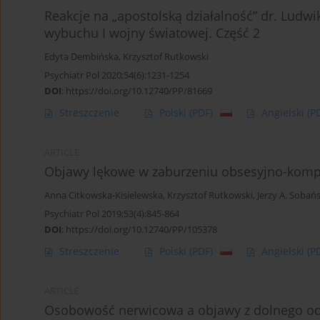
Reakcje na „apostolską działalność” dr. Ludwi
wybuchu I wojny światowej. Część 2
Edyta Dembińska
,
Krzysztof Rutkowski
Psychiatr Pol 2020;54(6):1231-1254
DOI
:
https://doi.org/10.12740/PP/81669
Streszczenie
Polski
(PDF)
Angielski
(P
ARTICLE
Objawy lękowe w zaburzeniu obsesyjno-komp
Anna Citkowska-Kisielewska
,
Krzysztof Rutkowski
,
Jerzy A. Sobańs
Psychiatr Pol 2019;53(4):845-864
DOI
:
https://doi.org/10.12740/PP/105378
Streszczenie
Polski
(PDF)
Angielski
(P
ARTICLE
Osobowość nerwicowa a objawy z dolnego o