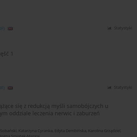
DF)
Statystyki
zęść 1
DF)
Statystyki
żące się z redukcją myśli samobójczych u
m oddziale leczenia nerwic i zaburzeń
. Sobański
,
Katarzyna Cyranka
,
Edyta Dembińska
,
Karolina Grządziel
,
Bogna Smiatek-Mazgaj