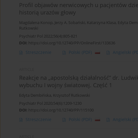
Profil objawów nerwicowych u pacjentów dzi
historią urazów głowy
Magdalena Konop
,
Jerzy A. Sobański
,
Katarzyna Klasa
,
Edyta Dem
Rutkowski
Psychiatr Pol 2022;56(4):805-821
DOI
:
https://doi.org/10.12740/PP/OnlineFirst/133636
Streszczenie
Polski
(PDF)
Angielski
(P
ARTICLE
Reakcje na „apostolską działalność” dr. Ludwi
wybuchu I wojny światowej. Część 1
Edyta Dembińska
,
Krzysztof Rutkowski
Psychiatr Pol 2020;54(6):1209-1230
DOI
:
https://doi.org/10.12740/PP/115100
Streszczenie
Polski
(PDF)
Angielski
(P
ARTICLE