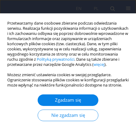
EN
PL
Przetwarzamy dane osobowe zbierane podczas odwiedzania
serwisu. Realizacja funkcji pozyskiwania informacji o użytkownikach
i ich zachowaniu odbywa się poprzez dobrowolnie wprowadzone w
formularzach informacje oraz zapisywanie w urządzeniach
końcowych plików cookies (tzw. ciasteczka). Dane, w tym pliki
cookies, wykorzystywane są w celu realizacji usług, zapewnienia
wygodnego korzystania ze strony oraz w celu monitorowania
ruchu zgodnie z
Polityką prywatności
. Dane są także zbierane i
przetwarzane przez narzędzie Google Analytics (
więcej
).
Autor
Tomasz Golabek
Możesz zmienić ustawienia cookies w swojej przeglądarce.
Ograniczenie stosowania plików cookies w konfiguracji przeglądarki
Dolegliwości z dolnych dróg moczowych oraz
może wpłynąć na niektóre funkcjonalności dostępne na stronie.
funkcje seksualne u pacjentów z depresją
Zgadzam się
Mikolaj Przydacz
,
Tomasz Golabek
,
Michal Skalski
,
Jerzy A. Sobanski
,
Dominik Choragwicki
,
Katarzyna Klasa
,
Pawel Pyrkosz
,
Dominika
Dudek
,
Piotr Chlosta
Nie zgadzam się
Psychiatr Pol 2022;56(2):309-321
DOI
:
https://doi.org/10.12740/PP/OnlineFirst/131532
Statystyki