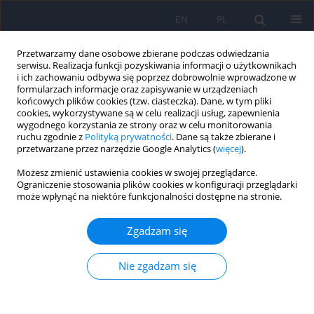
EN
PL
Przetwarzamy dane osobowe zbierane podczas odwiedzania
serwisu. Realizacja funkcji pozyskiwania informacji o użytkownikach
i ich zachowaniu odbywa się poprzez dobrowolnie wprowadzone w
formularzach informacje oraz zapisywanie w urządzeniach
końcowych plików cookies (tzw. ciasteczka). Dane, w tym pliki
cookies, wykorzystywane są w celu realizacji usług, zapewnienia
wygodnego korzystania ze strony oraz w celu monitorowania
ruchu zgodnie z
Polityką prywatności
. Dane są także zbierane i
przetwarzane przez narzędzie Google Analytics (
więcej
).
Autor
Jerzy Sobański
Możesz zmienić ustawienia cookies w swojej przeglądarce.
Ograniczenie stosowania plików cookies w konfiguracji przeglądarki
Od Redakcji
może wpłynąć na niektóre funkcjonalności dostępne na stronie.
Dominika Dudek
,
Jerzy A. Sobański
,
Katarzyna Klasa
Zgadzam się
Psychiatr Pol 2026;60(2):167-168
DOI
:
https://doi.org/10.12740/PP/222709
Statystyki
Nie zgadzam się
Streszczenie
Artykuł
(PDF)