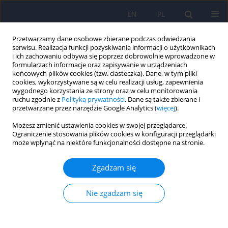
EN
PL
Przetwarzamy dane osobowe zbierane podczas odwiedzania
serwisu. Realizacja funkcji pozyskiwania informacji o użytkownikach
i ich zachowaniu odbywa się poprzez dobrowolnie wprowadzone w
formularzach informacje oraz zapisywanie w urządzeniach
końcowych plików cookies (tzw. ciasteczka). Dane, w tym pliki
cookies, wykorzystywane są w celu realizacji usług, zapewnienia
wygodnego korzystania ze strony oraz w celu monitorowania
ruchu zgodnie z
Polityką prywatności
. Dane są także zbierane i
przetwarzane przez narzędzie Google Analytics (
więcej
).
Autor
Janusz Heitzman
Możesz zmienić ustawienia cookies w swojej przeglądarce.
Ograniczenie stosowania plików cookies w konfiguracji przeglądarki
Zespół metaboliczny u pacjentów, wobec których
może wpłynąć na niektóre funkcjonalności dostępne na stronie.
zastosowano izolacyjny środek zabezpieczający,
leczonych atypowymi lekami
Zgadzam się
przeciwpsychotycznymi
Nie zgadzam się
Przemysław Cynkier
,
Inga Markiewicz
,
Grzegorz Kudlak
,
Dorota
Antoniak
,
Janusz Heitzman
Psychiatr Pol 2024;58(5):845-862
DOI
:
https://doi.org/10.12740/PP/OnlineFirst/163553