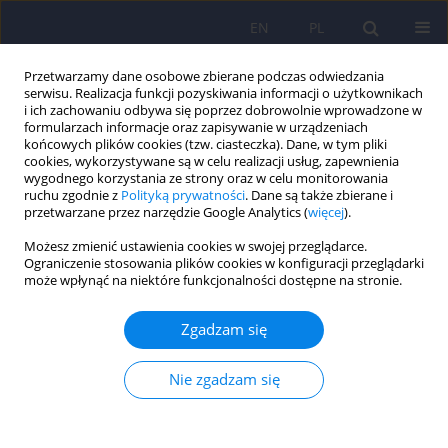
EN
PL
Przetwarzamy dane osobowe zbierane podczas odwiedzania
serwisu. Realizacja funkcji pozyskiwania informacji o użytkownikach
i ich zachowaniu odbywa się poprzez dobrowolnie wprowadzone w
formularzach informacje oraz zapisywanie w urządzeniach
końcowych plików cookies (tzw. ciasteczka). Dane, w tym pliki
cookies, wykorzystywane są w celu realizacji usług, zapewnienia
wygodnego korzystania ze strony oraz w celu monitorowania
ruchu zgodnie z
Polityką prywatności
. Dane są także zbierane i
przetwarzane przez narzędzie Google Analytics (
więcej
).
Słowo kluczowe
mental health
Możesz zmienić ustawienia cookies w swojej przeglądarce.
Ograniczenie stosowania plików cookies w konfiguracji przeglądarki
Assessment of personality traits and severity of
może wpłynąć na niektóre funkcjonalności dostępne na stronie.
depressive symptoms in adolescents
experiencing gender dysphoria before and after
Zgadzam się
initiating gender-affirming hormonal
interventions
Nie zgadzam się
Dorota Baran
,
Katarzyna Zborowska
,
Violetta Skrzypulec-Plinta
DOI
:
https://doi.org/10.12740/PP/OnlineFirst/208429
Statystyki