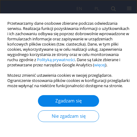
EN
PL
Przetwarzamy dane osobowe zbierane podczas odwiedzania
serwisu. Realizacja funkcji pozyskiwania informacji o użytkownikach
i ich zachowaniu odbywa się poprzez dobrowolnie wprowadzone w
formularzach informacje oraz zapisywanie w urządzeniach
końcowych plików cookies (tzw. ciasteczka). Dane, w tym pliki
cookies, wykorzystywane są w celu realizacji usług, zapewnienia
wygodnego korzystania ze strony oraz w celu monitorowania
ruchu zgodnie z
Polityką prywatności
. Dane są także zbierane i
przetwarzane przez narzędzie Google Analytics (
więcej
).
Archiwum
Możesz zmienić ustawienia cookies w swojej przeglądarce.
Ograniczenie stosowania plików cookies w konfiguracji przeglądarki
6/2022 vol. 56
może wpłynąć na niektóre funkcjonalności dostępne na stronie.
Zgadzam się
Od Redakcji
Dominika Dudek
,
Jerzy A. Sobański
,
Katarzyna Klasa
Nie zgadzam się
Psychiatr Pol 2022;56(6):1149-1150
DOI
:
https://doi.org/10.12740/PP/159174
Statystyki