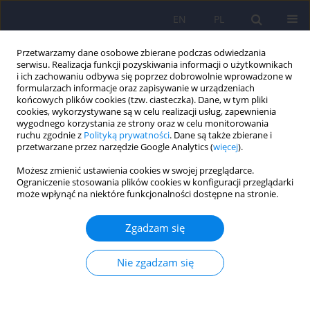
EN
PL
Przetwarzamy dane osobowe zbierane podczas odwiedzania
serwisu. Realizacja funkcji pozyskiwania informacji o użytkownikach
i ich zachowaniu odbywa się poprzez dobrowolnie wprowadzone w
formularzach informacje oraz zapisywanie w urządzeniach
końcowych plików cookies (tzw. ciasteczka). Dane, w tym pliki
cookies, wykorzystywane są w celu realizacji usług, zapewnienia
wygodnego korzystania ze strony oraz w celu monitorowania
ruchu zgodnie z
Polityką prywatności
. Dane są także zbierane i
przetwarzane przez narzędzie Google Analytics (
więcej
).
Autor
Agnieszka Słopień
Możesz zmienić ustawienia cookies w swojej przeglądarce.
Ograniczenie stosowania plików cookies w konfiguracji przeglądarki
Wyzwania współczesnej farmakoterapii depresji
może wpłynąć na niektóre funkcjonalności dostępne na stronie.
u dzieci i młodzieży – znaczenie terapii
spersonalizowanej
Zgadzam się
Agnieszka Dominika Jaros
,
Agnieszka Słopień
,
Filip Rybakowski
,
Edmund Grześkowiak
,
Agnieszka Bienert
Nie zgadzam się
Psychiatr Pol 2026;60(1):21-36
DOI
:
https://doi.org/10.12740/PP/200518
Statystyki