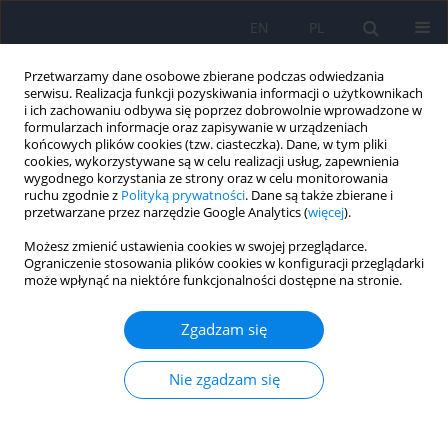
EN
PL
Przetwarzamy dane osobowe zbierane podczas odwiedzania
serwisu. Realizacja funkcji pozyskiwania informacji o użytkownikach
i ich zachowaniu odbywa się poprzez dobrowolnie wprowadzone w
formularzach informacje oraz zapisywanie w urządzeniach
końcowych plików cookies (tzw. ciasteczka). Dane, w tym pliki
cookies, wykorzystywane są w celu realizacji usług, zapewnienia
wygodnego korzystania ze strony oraz w celu monitorowania
ruchu zgodnie z
Polityką prywatności
. Dane są także zbierane i
przetwarzane przez narzędzie Google Analytics (
więcej
).
Autor
Jerzy Samochowiec
Możesz zmienić ustawienia cookies w swojej przeglądarce.
Ograniczenie stosowania plików cookies w konfiguracji przeglądarki
Stygmatyzacja osób chorych psychicznie –
może wpłynąć na niektóre funkcjonalności dostępne na stronie.
współczesny problem.
Zgadzam się
Jakub Gdowski
,
Krzysztof Szczygieł
,
Piotr Podwalski
,
Jerzy
Samochowiec
Psychiatr Pol 2026;60(2):245-258
Nie zgadzam się
DOI
:
https://doi.org/10.12740/PP/199770
Statystyki