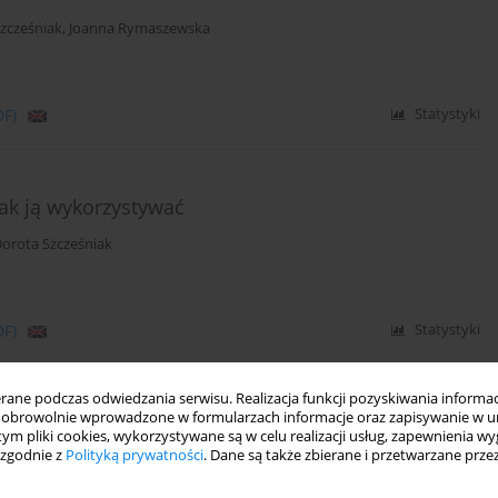
zcześniak
,
Joanna Rymaszewska
DF)
Statystyki
jak ją wykorzystywać
orota Szcześniak
DF)
Statystyki
ne podczas odwiedzania serwisu. Realizacja funkcji pozyskiwania informacj
obrowolnie wprowadzone w formularzach informacje oraz zapisywanie w u
ystwa Psychiatrycznego na temat stosowania
 tym pliki cookies, wykorzystywane są w celu realizacji usług, zapewnienia 
wych D2/D3 w populacjach szczególnych
 zgodnie z
Polityką prywatności
. Dane są także zbierane i przetwarzane prze
Janas-Kozik
,
Tomasz Wolańczyk
,
Przemysław Bieńkowski
,
Dominika