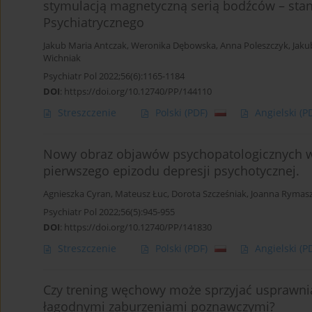
stymulacją magnetyczną serią bodźców – stan
Psychiatrycznego
Jakub Maria Antczak
,
Weronika Dębowska
,
Anna Poleszczyk
,
Jaku
Wichniak
Psychiatr Pol 2022;56(6):1165-1184
DOI
:
https://doi.org/10.12740/PP/144110
Streszczenie
Polski
(PDF)
Angielski
(P
Nowy obraz objawów psychopatologicznych w
pierwszego epizodu depresji psychotycznej.
Agnieszka Cyran
,
Mateusz Łuc
,
Dorota Szcześniak
,
Joanna Rymas
Psychiatr Pol 2022;56(5):945-955
DOI
:
https://doi.org/10.12740/PP/141830
Streszczenie
Polski
(PDF)
Angielski
(P
Czy trening węchowy może sprzyjać usprawni
łagodnymi zaburzeniami poznawczymi?