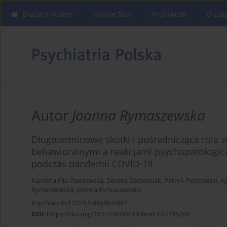
Bieżący numer
Online first
Archiwum
O cza
Autor
Joanna Rymaszewska
Długoterminowe skutki i pośrednicząca rola 
behawioralnymi a reakcjami psychopatologic
podczas pandemii COVID-19
Karolina Fila-Pawłowska
,
Dorota Szcześniak
,
Patryk Piotrowski
,
Ag
Rymaszewska
,
Joanna Rymaszewska
Psychiatr Pol 2025;59(6):963-987
DOI
:
https://doi.org/10.12740/PP/OnlineFirst/195284