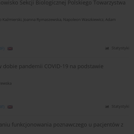
owisko Sekcji Biologicznej Polskiego Towarzystwa
b Kaźmierski
,
Joanna Rymaszewska
,
Napoleon Waszkiewicz
,
Adam
DF)
Statystyki
 dobie pandemii COVID-19 na podstawie
zewska
DF)
Statystyki
aniu funkcjonowania poznawczego u pacjentów z