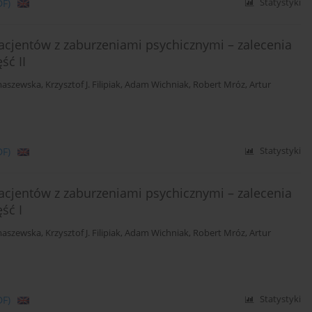
DF)
Statystyki
acjentów z zaburzeniami psychicznymi – zalecenia
ść II
maszewska
,
Krzysztof J. Filipiak
,
Adam Wichniak
,
Robert Mróz
,
Artur
DF)
Statystyki
acjentów z zaburzeniami psychicznymi – zalecenia
ść I
maszewska
,
Krzysztof J. Filipiak
,
Adam Wichniak
,
Robert Mróz
,
Artur
DF)
Statystyki