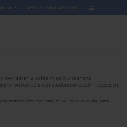
sopiśmie
WYTYCZNE DLA AUTORÓW
stylów radzenia sobie między zmianami
znymi wśród polskich studentów uczelni wyższych
ata Justyna Kołodziejczyk
,
Mateusz Łuc
,
Emilia Pawłowska
,
Marta