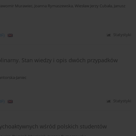
ławomir Murawiec
,
Joanna Rymaszewska
,
Wiesław Jerzy Cubała
,
Janusz
DF)
Statystyki
plinarny. Stan wiedzy i opis dwóch przypadków
ntorska-Janiec
DF)
Statystyki
sychoaktywnych wśród polskich studentów