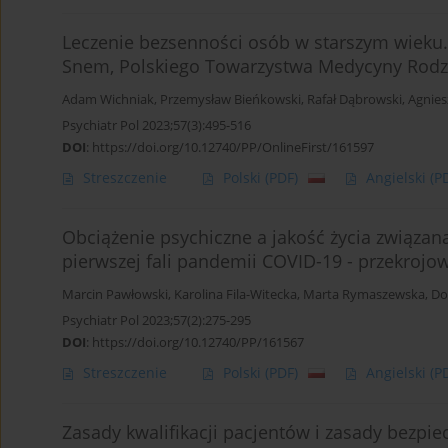
Leczenie bezsenności osób w starszym wieku
Snem, Polskiego Towarzystwa Medycyny Rodzi
Adam Wichniak
,
Przemysław Bieńkowski
,
Rafał Dąbrowski
,
Agnies
Psychiatr Pol 2023;57(3):495-516
DOI
:
https://doi.org/10.12740/PP/OnlineFirst/161597
Streszczenie
Polski
(PDF)
Angielski
(P
Obciążenie psychiczne a jakość życia związa
pierwszej fali pandemii COVID-19 - przekroj
Marcin Pawłowski
,
Karolina Fila-Witecka
,
Marta Rymaszewska
,
Do
Psychiatr Pol 2023;57(2):275-295
DOI
:
https://doi.org/10.12740/PP/161567
Streszczenie
Polski
(PDF)
Angielski
(P
Zasady kwalifikacji pacjentów i zasady bezpi