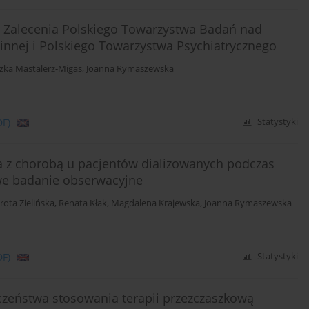
. Zalecenia Polskiego Towarzystwa Badań nad
nnej i Polskiego Towarzystwa Psychiatrycznego
zka Mastalerz-Migas
,
Joanna Rymaszewska
DF)
Statystyki
na z chorobą u pacjentów dializowanych podczas
owe badanie obserwacyjne
rota Zielińska
,
Renata Kłak
,
Magdalena Krajewska
,
Joanna Rymaszewska
DF)
Statystyki
eczeństwa stosowania terapii przezczaszkową