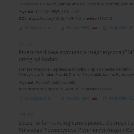
Gniewko Więckiewicz
,
Joanna Smardz
,
Tomasz Wieczorek
,
Joanna
Psychiatr Pol 2021;55(5):1101-1119
DOI
:
https://doi.org/10.12740/PP/OnlineFirst/115170
Streszczenie
Polski
(PDF)
Angielski
(P
REVIEW
Przezczaszkowa stymulacja magnetyczna (TMS)
przegląd badań
Tomasz Wieczorek
,
Agnieszka Kobyłko
,
Filip Stramecki
,
Karolina F
Senczyszyn
,
Damian Siwicki
,
Dorota Szcześniak
,
Joanna Rymasze
Psychiatr Pol 2021;55(3):565-583
DOI
:
https://doi.org/10.12740/PP/OnlineFirst/115556
Streszczenie
Polski
(PDF)
Angielski
(P
ARTICLE
Leczenie farmakologiczne epizodu depresji i
Polskiego Towarzystwa Psychiatrycznego i Kon