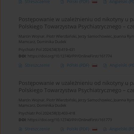
Streszczenie
Polski
(PDF)
Angielski
(P
Postępowanie w uzależnieniu od nikotyny u p
Polskiego Towarzystwa Psychiatrycznego – czę
Marcin Wojnar
,
Piotr Wierzbiński
,
Jerzy Samochowiec
,
Joanna Ry
Mamcarz
,
Dominika Dudek
Psychiatr Pol 2024;58(3):419-431
DOI
:
https://doi.org/10.12740/PP/OnlineFirst/161774
Streszczenie
Polski
(PDF)
Angielski
(P
Postępowanie w uzależnieniu od nikotyny u p
Polskiego Towarzystwa Psychiatrycznego – czę
Marcin Wojnar
,
Piotr Wierzbiński
,
Jerzy Samochowiec
,
Joanna Ry
Mamcarz
,
Dominika Dudek
Psychiatr Pol 2024;58(3):403-418
DOI
:
https://doi.org/10.12740/PP/OnlineFirst/161773
Streszczenie
Polski
(PDF)
Angielski
(P