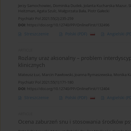
Jerzy Samochowiec
,
Dominika Dudek
,
Jolanta Kucharska Mazur
,
S
Heitzman
,
Agata Szulc
,
Małgorzata Bała
,
Piotr Gałecki
Psychiatr Pol 2021;55(2):235-259
DOI
:
https://doi.org/10.12740/PP/OnlineFirst/132496
Streszczenie
Polski
(PDF)
Angielski
(P
ARTICLE
Rozlany uraz aksonalny – problem interdyscy
klinicznych
Mateusz Łuc
,
Marcin Pawłowski
,
Joanna Rymaszewska
,
Monika Ka
Psychiatr Pol 2021;55(1):171-180
DOI
:
https://doi.org/10.12740/PP/OnlineFirst/112404
Streszczenie
Polski
(PDF)
Angielski
(P
ARTICLE
Ocena zaburzeń snu i stosowania środków p