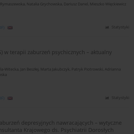
 Rymaszewska
,
Natalia Grychowska
,
Dariusz Danel
,
Mieszko Więckiewicz
DF)
Statystyki
 w terapii zaburzeń psychicznych – aktualny
ila-Witecka
,
Jan Beszłej
,
Marta Jakubczyk
,
Patryk Piotrowski
,
Adrianna
wska
DF)
Statystyki
 zaburzeń depresyjnych nawracających – wytyczne
sultanta Krajowego ds. Psychiatrii Dorosłych